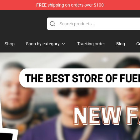
FREE
shipping on orders over $100
ise Store
Shop
Shop by category
Tracking order
Blog
C