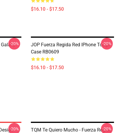
$16.10 - $17.50
-20%
-20%
 Galaxy
JOP Fuerza Regida Red IPhone Tough
Case RB0609
$16.10 - $17.50
-20%
-20%
 Design
TQM Te Quiero Mucho - Fuerza Regida