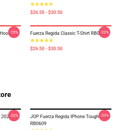
$26.50 - $30.50
-20%
-20%
 Hoodie
Fuerza Regida Classic T-Shirt RB0609
$26.50 - $30.50
tore
-20%
-20%
r 2021
JOP Fuerza Regida IPhone Tough Case
RB0609