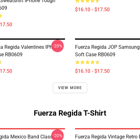
Sweatshirt IPhone Tough
609
$16.10 - $17.50
$17.50
-20%
a Regida Valentines IPhone
Fuerza Regida JOP Samsung
se RB0609
Soft Case RB0609
$17.50
$16.10 - $17.50
VIEW MORE
Fuerza Regida T-Shirt
-20%
gida Mexico Band Classic T-
Fuerza Regida Vintage Retro