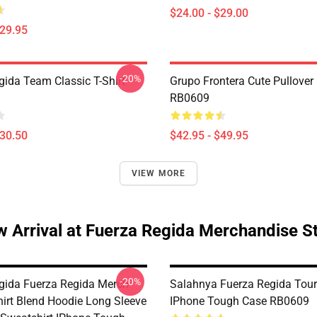
$24.00 - $29.00
$29.95
-20%
gida Team Classic T-Shirt
Grupo Frontera Cute Pullover
RB0609
$30.50
$42.95 - $49.95
VIEW MORE
 Arrival at Fuerza Regida Merchandise S
-20%
gida Fuerza Regida Merch
Salahnya Fuerza Regida Tou
hirt Blend Hoodie Long Sleeve
IPhone Tough Case RB0609