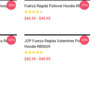
-20%
-20%
Design
Fúérzá Régidá Pullover Hoodie RB0609
$42.95 - $49.95
-20%
-20%
za Regida
JOP Fuerza Regida Valentines Pullover
Hoodie RB0609
$42.95 - $49.95