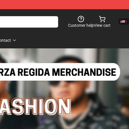
Customer help
View cart
ontact