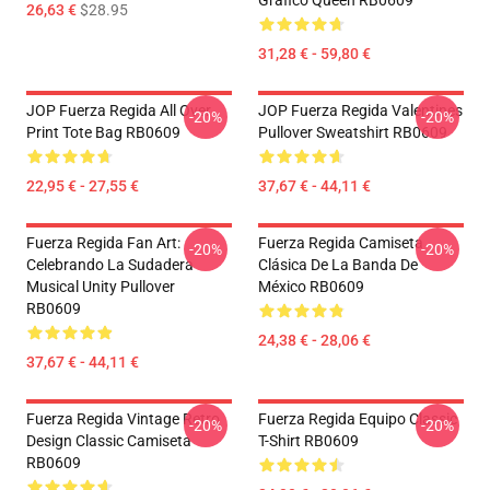
Gráfico Queen RB0609
26,63 €
$28.95
31,28 € - 59,80 €
JOP Fuerza Regida All Over
JOP Fuerza Regida Valentines
-20%
-20%
Print Tote Bag RB0609
Pullover Sweatshirt RB0609
22,95 € - 27,55 €
37,67 € - 44,11 €
Fuerza Regida Fan Art:
Fuerza Regida Camiseta
-20%
-20%
Celebrando La Sudadera
Clásica De La Banda De
Musical Unity Pullover
México RB0609
RB0609
24,38 € - 28,06 €
37,67 € - 44,11 €
Fuerza Regida Vintage Retro
Fuerza Regida Equipo Classic
-20%
-20%
Design Classic Camiseta
T-Shirt RB0609
RB0609