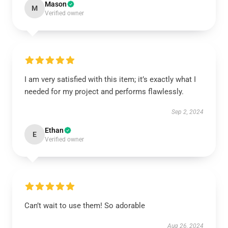
Mason
M
Verified owner
I am very satisfied with this item; it’s exactly what I
needed for my project and performs flawlessly.
Sep 2, 2024
Ethan
E
Verified owner
Can’t wait to use them! So adorable
Aug 26, 2024