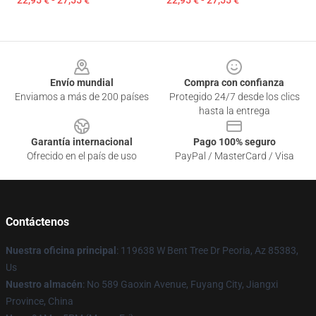
22,95 € - 27,55 €
22,95 € - 27,55 €
Footer
Envío mundial
Compra con confianza
Enviamos a más de 200 países
Protegido 24/7 desde los clics
hasta la entrega
Garantía internacional
Pago 100% seguro
Ofrecido en el país de uso
PayPal / MasterCard / Visa
Contáctenos
Nuestra oficina principal
: 119638 W Bent Tree Dr Peoria, Az 85383,
Us
Nuestro almacén
: No 589 Gaoxin Avenue, Fuyang City, Jiangxi
Province, China