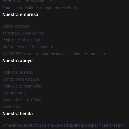
Hora
: 9AM – 5PM (Mon – Fri)
Email
: contact@fuerzaregidamerch.shop
Nuestra empresa
Sobre nosotros
Términos y condiciones
Política de privacidad
DMCA - Política de Copyright
CA SB657: Ley de transparencia en la cadena de suministro
Nuestro apoyo
Políticas de envío
Condiciones de pago
Políticas de reembolso
Contáctenos
Ayuda al cliente (FAQ)
Mayorista
Nuestra tienda
Ofrecemos productos de alta calidad diseñados específicamente por