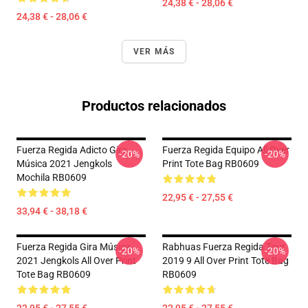
24,38 € - 28,06 €
24,38 € - 28,06 €
VER MÁS
Productos relacionados
Fuerza Regida Adicto Gira
Fuerza Regida Equipo All Over
-20%
-20%
Música 2021 Jengkols
Print Tote Bag RB0609
Mochila RB0609
22,95 € - 27,55 €
33,94 € - 38,18 €
Fuerza Regida Gira Música
Rabhuas Fuerza Regida Tour
-20%
-20%
2021 Jengkols All Over Print
2019 9 All Over Print Tote Bag
Tote Bag RB0609
RB0609