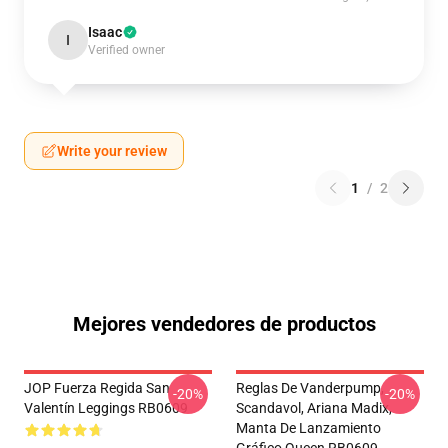
Isaac
I
Verified owner
Write your review
1
/
2
Mejores vendedores de productos
JOP Fuerza Regida San
Reglas De Vanderpump,
-20%
-20%
Valentín Leggings RB0609
Scandavol, Ariana Madix,
Manta De Lanzamiento