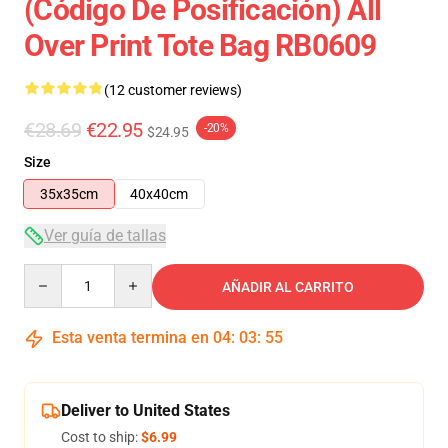
(Código De Posificación) All
Over Print Tote Bag RB0609
(12 customer reviews)
€28.69
€22.95
-20%
$24.95
Size
35x35cm
40x40cm
Ver guía de tallas
Quantity
AÑADIR AL CARRITO
Esta venta termina en
04
:
03
:
54
Deliver to United States
Cost to ship:
$6.99