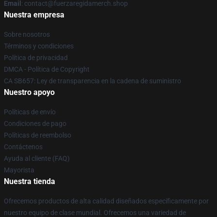
Email
: contact@fuerzaregidamerch.shop
Nuestra empresa
Sobre nosotros
Términos y condiciones
Política de privacidad
DMCA - Política de Copyright
CA SB657: Ley de transparencia en la cadena de suministro
Nuestro apoyo
Políticas de envío
Condiciones de pago
Políticas de reembolso
Contáctenos
Ayuda al cliente (FAQ)
Mayorista
Nuestra tienda
Ofrecemos productos de alta calidad diseñados específicamente por
nuestro equipo de clase mundial. Ofrecemos una variedad de