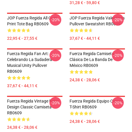
31,28 € - 59,80 €
JOP Fuerza Regida All Over
JOP Fuerza Regida Valentines
-20%
-20%
Print Tote Bag RB0609
Pullover Sweatshirt RB0609
22,95 € - 27,55 €
37,67 € - 44,11 €
Fuerza Regida Fan Art:
Fuerza Regida Camiseta
-20%
-20%
Celebrando La Sudadera
Clásica De La Banda De
Musical Unity Pullover
México RB0609
RB0609
24,38 € - 28,06 €
37,67 € - 44,11 €
Fuerza Regida Vintage Retro
Fuerza Regida Equipo Classic
-20%
-20%
Design Classic Camiseta
T-Shirt RB0609
RB0609
24,38 € - 28,06 €
24,38 € - 28,06 €