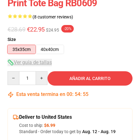
Print Tote Bag RB0609
(8 customer reviews)
€28.69
€22.95
-20%
$24.95
Size
35x35cm
40x40cm
Ver guía de tallas
Quantity
AÑADIR AL CARRITO
Esta venta termina en
00
:
54
:
54
Deliver to United States
Cost to ship:
$6.99
Standard - Order today to get by
Aug. 12 - Aug. 19