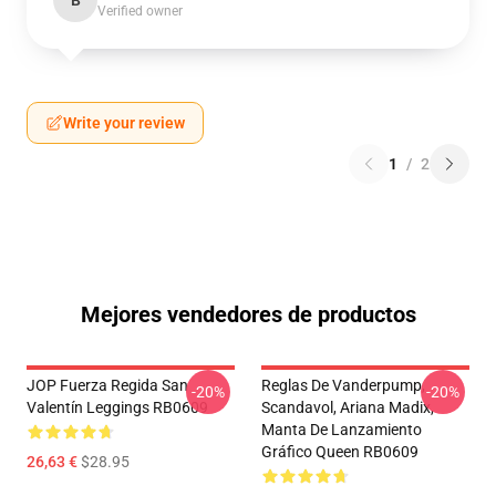
B
Verified owner
Write your review
1
/
2
Mejores vendedores de productos
JOP Fuerza Regida San
Reglas De Vanderpump,
-20%
-20%
Valentín Leggings RB0609
Scandavol, Ariana Madix,
Manta De Lanzamiento
Gráfico Queen RB0609
26,63 €
$28.95