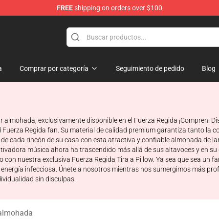
FREE
shipping on orders over $100
ise Store
a
Comprar por categoría
Seguimiento de pedido
Blog
r almohada, exclusivamente disponible en el Fuerza Regida ¡Compren! Diseñ
 Fuerza Regida fan. Su material de calidad premium garantiza tanto la 
és de cada rincón de su casa con esta atractiva y confiable almohada de l
ivadora música ahora ha trascendido más allá de sus altavoces y en su 
no con nuestra exclusiva Fuerza Regida Tira a Pillow. Ya sea que sea un 
 su energía infecciosa. Únete a nosotros mientras nos sumergimos más pr
vidualidad sin disculpas.
 almohada