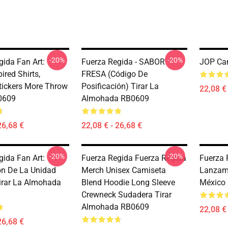
-20%
-20%
gida Fan Art:
Fuerza Regida - SABOR
JOP Can
ired Shirts,
FRESA (Código De
Stickers More Throw
Posificación) Tirar La
22,08 € 
0609
Almohada RB0609
26,68 €
22,08 € - 26,68 €
-20%
-20%
gida Fan Art:
Fuerza Regida Fuerza Regida
Fuerza 
ón De La Unidad
Merch Unisex Camiseta
Lanzam
irar La Almohada
Blend Hoodie Long Sleeve
México
Crewneck Sudadera Tirar
Almohada RB0609
22,08 € 
26,68 €