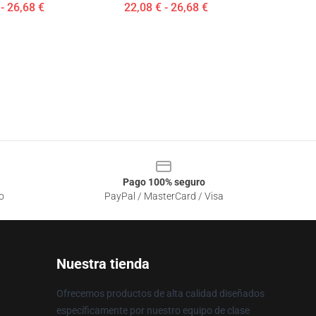
- 26,68 €
22,08 € - 26,68 €
Pago 100% seguro
o
PayPal / MasterCard / Visa
Nuestra tienda
Ofrecemos productos de alta calidad diseñados
específicamente por nuestro equipo de clase