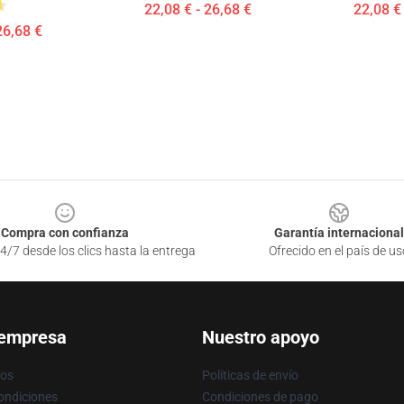
22,08 € - 26,68 €
22,08 € 
26,68 €
Compra con confianza
Garantía internacional
4/7 desde los clics hasta la entrega
Ofrecido en el país de us
 empresa
Nuestro apoyo
ros
Políticas de envío
ondiciones
Condiciones de pago