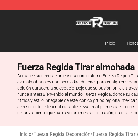
Fuerza Regida Shop - Official Fuerza Regida Merchand
Inicio
Tiend
Fuerza Regida Tirar almohada
Actualice su decoración casera con lo último Fuerza Regida Tira
esta almohada es una necesidad de tener para cualquier verdad
adición duradera a su espacio. Deje que su pasión brille a trav
nunca antes! Bienvenido al mundo Fuerza Regida, donde su caut
ritmos y estilo innegable de este icónico grupo regional mexica
accesorio debe tener al instante elevar cualquier espacio con
de lanzamiento que habla volúmenes sobre pasión, cultura e indi
Inicio
/
Fuerza Regida Decoración
/
Fuerza Regida Tirar