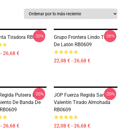
-20%
-20%
ta Tiradora RB0609
Grupo Frontera Lindo Tirador
De Latón RB0609
- 26,68 €
22,08 € - 26,68 €
-20%
-20%
Regida Pulsera De
JOP Fuerza Regida San
iento De Banda De
Valentín Tirado Almohada
 RB0609
RB0609
- 26,68 €
22,08 € - 26,68 €