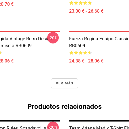
20,70 €
23,00 € - 26,68 €
-20%
gida Vintage Retro Design
Fuerza Regida Equipo Classic 
amiseta RB0609
RB0609
28,06 €
24,38 € - 28,06 €
VER MÁS
Productos relacionados
-20%
p Rules, Scandavol, Ariana
Team Ariana Madix T-Shirt F