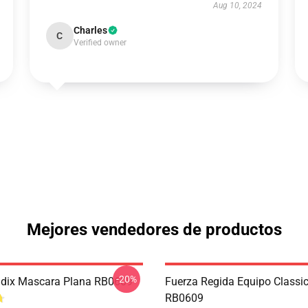
Aug 10, 2024
Charles
C
Verified owner
Mejores vendedores de productos
-20%
adix Mascara Plana RB0609
Fuerza Regida Equipo Classi
RB0609