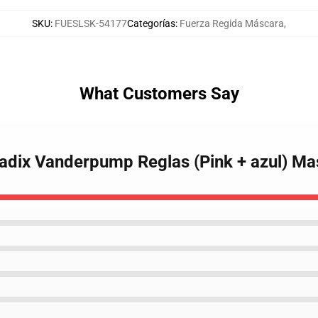
SKU
:
FUESLSK-54177
Categorías
:
Fuerza Regida Máscara
,
What Customers Say
Madix Vanderpump Reglas (Pink + azul) M