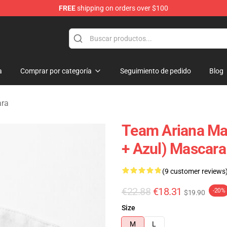
FREE
shipping on orders over $100
ise Store
a
Comprar por categoría
Seguimiento de pedido
Blog
ara
Team Ariana Ma
+ Azul) Mascar
(9 customer reviews
€22.88
€18.31
-20%
$19.90
Size
M
L