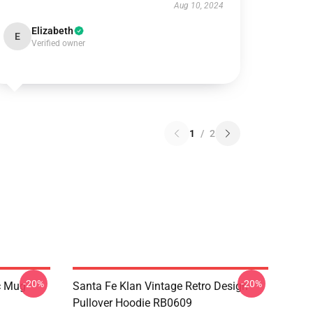
Aug 10, 2024
Elizabeth
E
Verified owner
1
/
2
-20%
-20%
c Mug
Santa Fe Klan Vintage Retro Design
Pullover Hoodie RB0609