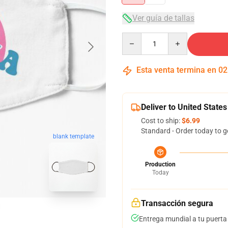
Ver guía de tallas
Quantity
Esta venta termina en
02
Deliver to United States
Cost to ship:
$6.99
Standard - Order today to g
blank template
Production
Today
Transacción segura
Entrega mundial a tu puerta