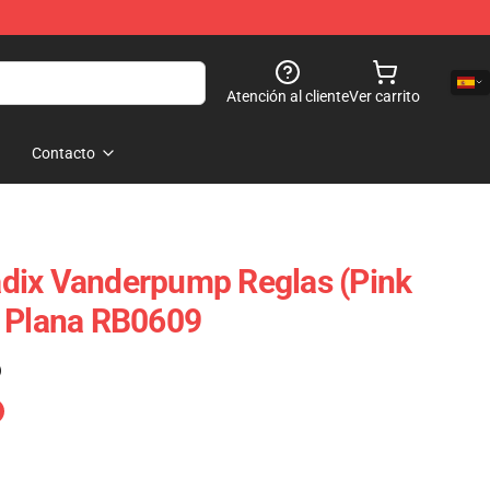
Atención al cliente
Ver carrito
Contacto
dix Vanderpump Reglas (Pink
a Plana RB0609
)