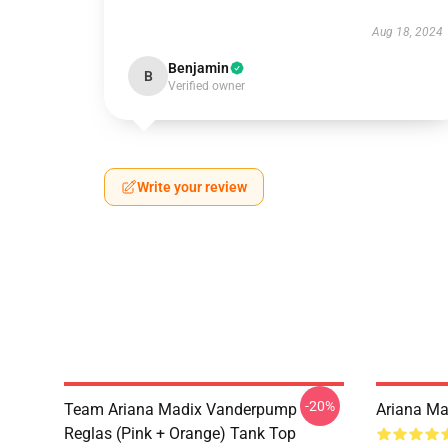
Aug 18, 2024
Benjamin
B
Verified owner
Write your review
-20%
Team Ariana Madix Vanderpump
Ariana M
Reglas (Pink + Orange) Tank Top