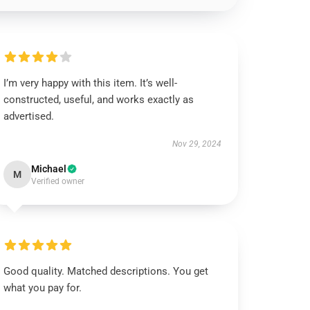
I’m very happy with this item. It’s well-
constructed, useful, and works exactly as
advertised.
Nov 29, 2024
Michael
M
Verified owner
Good quality. Matched descriptions. You get
what you pay for.