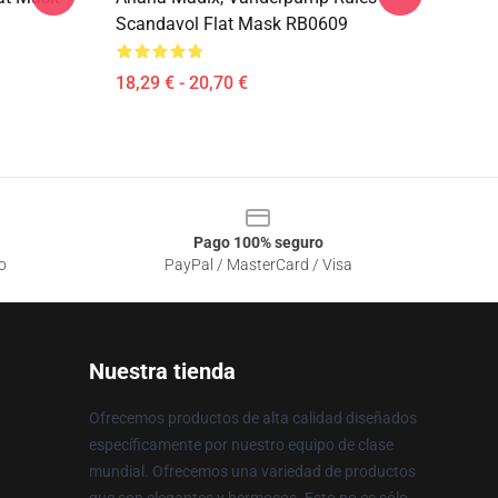
Scandavol Flat Mask RB0609
18,29 € - 20,70 €
Pago 100% seguro
o
PayPal / MasterCard / Visa
Nuestra tienda
Ofrecemos productos de alta calidad diseñados
específicamente por nuestro equipo de clase
mundial. Ofrecemos una variedad de productos