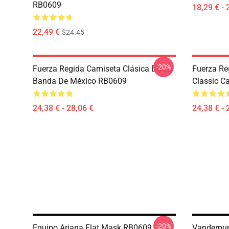
RB0609
18,29 € - 
22,49 €
$24.45
-20%
Fuerza Regida Camiseta Clásica De La
Fuerza Re
Banda De México RB0609
Classic C
24,38 € - 28,06 €
24,38 € - 
-20%
Equipo Ariana Flat Mask RB0609
Vanderpum