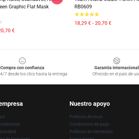
een Graphic Flat Mask
RB0609
18,29 € - 20,70 €
20,70 €
Compra con confianza
Garantía internacional
4/7 desde los clics hasta la entrega
Ofrecido en el país de us
 empresa
Nuestro apoyo
ros
Políticas de envío
ondiciones
Condiciones de pago
rivacidad
Políticas de reembolso