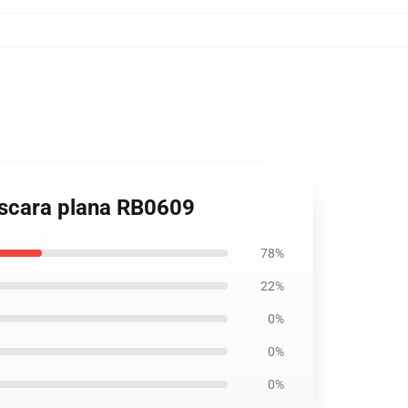
ascara plana RB0609
78%
22%
0%
0%
0%