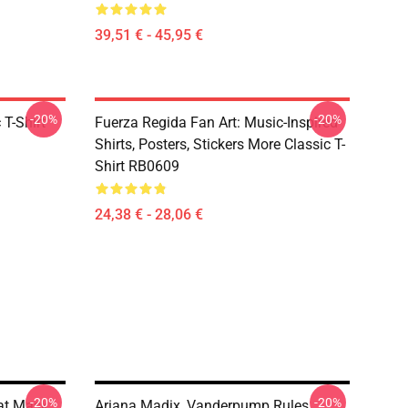
39,51 € - 45,95 €
-20%
-20%
T-Shirt
Fuerza Regida Fan Art: Music-Inspired
Shirts, Posters, Stickers More Classic T-
Shirt RB0609
24,38 € - 28,06 €
-20%
-20%
lat Mask
Ariana Madix, Vanderpump Rules