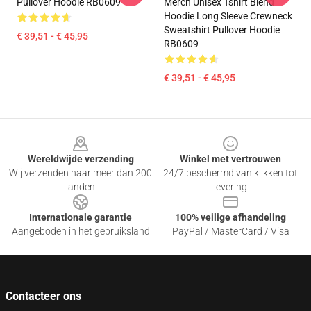
Pullover Hoodie RB0609
Merch Unisex Tshirt Blend
Hoodie Long Sleeve Crewneck
Sweatshirt Pullover Hoodie
€ 39,51 - € 45,95
RB0609
€ 39,51 - € 45,95
Footer
Wereldwijde verzending
Winkel met vertrouwen
Wij verzenden naar meer dan 200
24/7 beschermd van klikken tot
landen
levering
Internationale garantie
100% veilige afhandeling
Aangeboden in het gebruiksland
PayPal / MasterCard / Visa
Contacteer ons