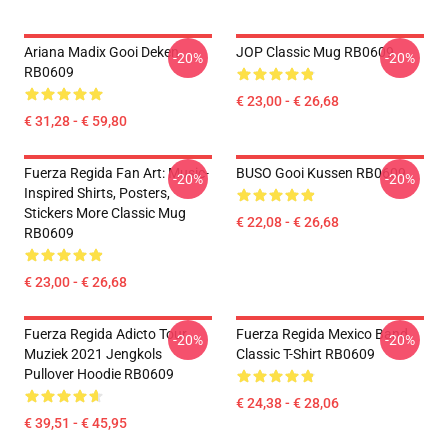
Ariana Madix Gooi Deken
JOP Classic Mug RB0609
-20%
-20%
RB0609
€ 23,00 - € 26,68
€ 31,28 - € 59,80
Fuerza Regida Fan Art: Music-
BUSO Gooi Kussen RB0609
-20%
-20%
Inspired Shirts, Posters,
Stickers More Classic Mug
€ 22,08 - € 26,68
RB0609
€ 23,00 - € 26,68
Fuerza Regida Adicto Tour
Fuerza Regida Mexico Band
-20%
-20%
Muziek 2021 Jengkols
Classic T-Shirt RB0609
Pullover Hoodie RB0609
€ 24,38 - € 28,06
€ 39,51 - € 45,95