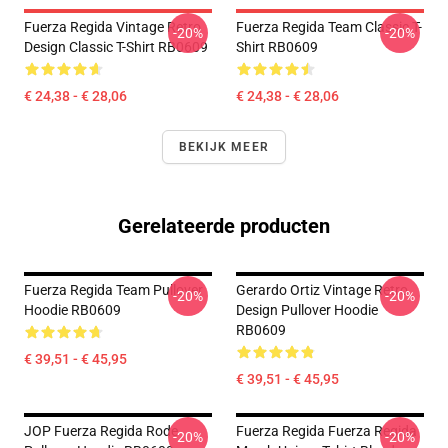
Fuerza Regida Vintage Retro
Fuerza Regida Team Classic T-
-20%
-20%
Design Classic T-Shirt RB0609
Shirt RB0609
€ 24,38 - € 28,06
€ 24,38 - € 28,06
BEKIJK MEER
Gerelateerde producten
Fuerza Regida Team Pullover
Gerardo Ortiz Vintage Retro
-20%
-20%
Hoodie RB0609
Design Pullover Hoodie
RB0609
€ 39,51 - € 45,95
€ 39,51 - € 45,95
JOP Fuerza Regida Rode
Fuerza Regida Fuerza Regida
-20%
-20%