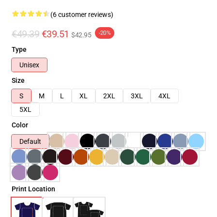
(6 customer reviews)
€49.39
€39.51
-20%
$42.95
Type
Unisex
Size
S
M
L
XL
2XL
3XL
4XL
5XL
Color
Default
Print Location