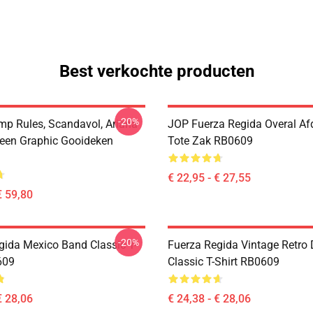
Best verkochte producten
-20%
p Rules, Scandavol, Ariana
JOP Fuerza Regida Overal Af
een Graphic Gooideken
Tote Zak RB0609
€ 22,95 - € 27,55
€ 59,80
-20%
gida Mexico Band Classic T-
Fuerza Regida Vintage Retro
609
Classic T-Shirt RB0609
€ 28,06
€ 24,38 - € 28,06