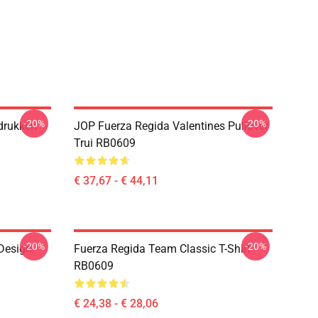
-20%
-20%
drukken
JOP Fuerza Regida Valentines Pullover
Trui RB0609
€ 37,67 - € 44,11
-20%
-20%
 Design
Fuerza Regida Team Classic T-Shirt
RB0609
€ 24,38 - € 28,06