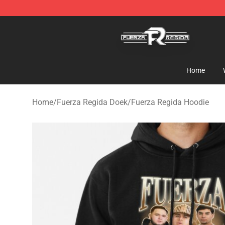
Fuerza Regida Shop - Official Fuerza Regida Merchand
Home
Home
/
Fuerza Regida Doek
/
Fuerza Regida Hoodie