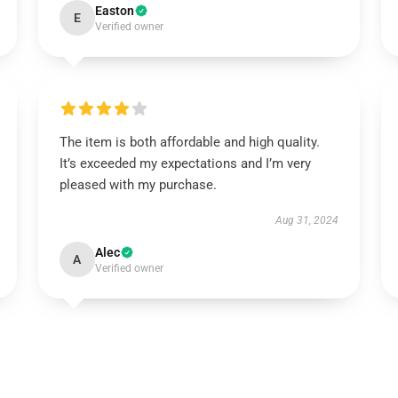
Easton
E
Verified owner
The item is both affordable and high quality.
It’s exceeded my expectations and I’m very
pleased with my purchase.
Aug 31, 2024
Alec
A
Verified owner