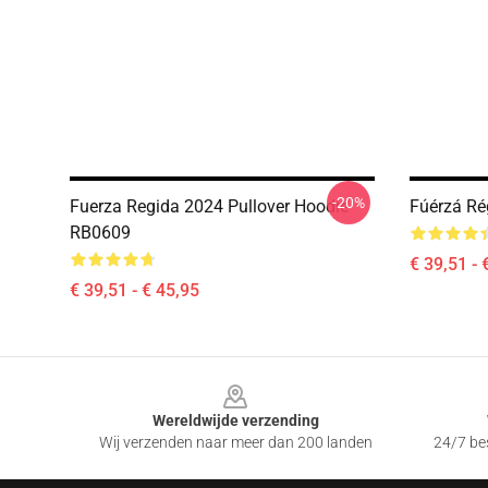
-20%
Fuerza Regida 2024 Pullover Hoodie
Fúérzá Ré
RB0609
€ 39,51 - 
€ 39,51 - € 45,95
Footer
Wereldwijde verzending
Wij verzenden naar meer dan 200 landen
24/7 bes