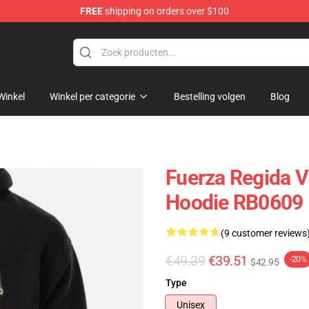
FREE
shipping on orders over $100
ise Store
Winkel
Winkel per categorie
Bestelling volgen
Blog
Fuerza Regida V
Hoodie RB0609
(9 customer reviews
€49.39
€39.51
-20%
$42.95
Type
Unisex