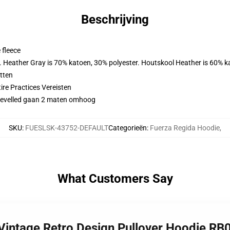
Beschrijving
 fleece
r. Heather Gray is 70% katoen, 30% polyester. Houtskool Heather is 60% k
tten
ire Practices Vereisten
idevelled gaan 2 maten omhoog
SKU
:
FUESLSK-43752-DEFAULT
Categorieën
:
Fuerza Regida Hoodie
,
What Customers Say
 Vintage Retro Design Pullover Hoodie RB