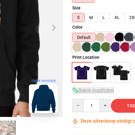
Size
S
M
L
XL
2X
Color
Default
Print Location
blank template
Bekijk maattabel
Quantity
TOE
Deze uitverkoop eindigt 