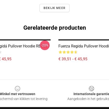
BEKIJK MEER
Gerelateerde producten
-20%
gidá Pullover Hoodie RB0609
Fuerza Regida Pullover Hood
€ 45,95
€ 39,51 - € 45,95
Winkel met vertrouwen
Internationale garanti
chermd van klikken tot levering
Aangeboden in het gebruik