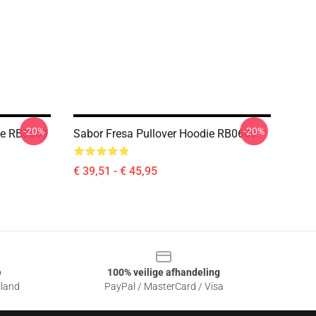
-20%
-20%
ie RB0609
Sabor Fresa Pullover Hoodie RB0609
€ 39,51 - € 45,95
e
100% veilige afhandeling
sland
PayPal / MasterCard / Visa