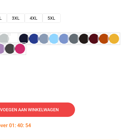
L
3XL
4XL
5XL
VOEGEN AAN WINKELWAGEN
over
01
:
40
:
53