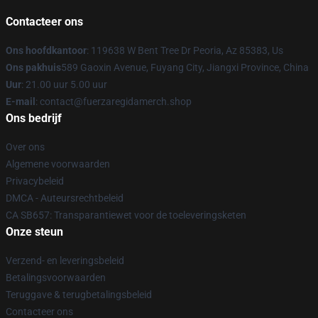
Contacteer ons
Ons hoofdkantoor
: 119638 W Bent Tree Dr Peoria, Az 85383, Us
Ons pakhuis
589 Gaoxin Avenue, Fuyang City, Jiangxi Province, China
Uur
: 21.00 uur 5.00 uur
E-mail
: contact@fuerzaregidamerch.shop
Ons bedrijf
Over ons
Algemene voorwaarden
Privacybeleid
DMCA - Auteursrechtbeleid
CA SB657: Transparantiewet voor de toeleveringsketen
Onze steun
Verzend- en leveringsbeleid
Betalingsvoorwaarden
Teruggave & terugbetalingsbeleid
Contacteer ons