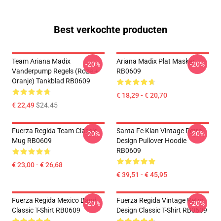
Best verkochte producten
Team Ariana Madix
Ariana Madix Plat Masker
-20%
-20%
Vanderpump Regels (Roze +
RB0609
Oranje) Tankblad RB0609
€ 18,29 - € 20,70
€ 22,49
$24.45
Fuerza Regida Team Classic
Santa Fe Klan Vintage Retro
-20%
-20%
Mug RB0609
Design Pullover Hoodie
RB0609
€ 23,00 - € 26,68
€ 39,51 - € 45,95
Fuerza Regida Mexico Band
Fuerza Regida Vintage Retro
-20%
-20%
Classic T-Shirt RB0609
Design Classic T-Shirt RB0609