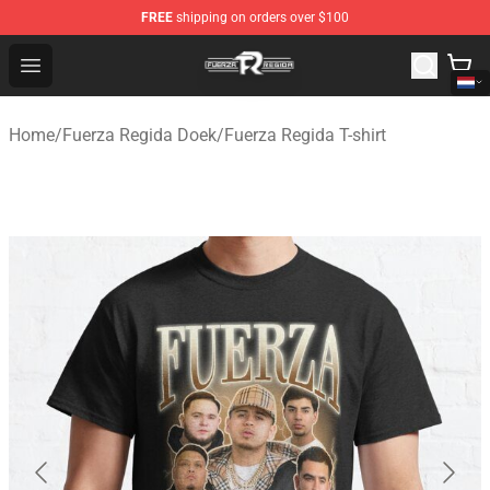
FREE
shipping on orders over $100
Fuerza Regida Shop - Official Fuerza Regida Merchandis
Open menu
Home
/
Fuerza Regida Doek
/
Fuerza Regida T-shirt