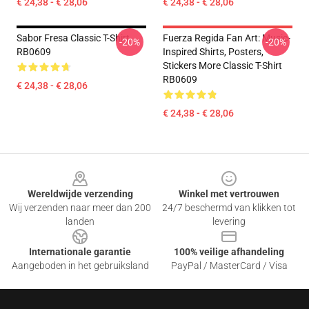
€ 24,38 - € 28,06
€ 24,38 - € 28,06
Sabor Fresa Classic T-Shirt
Fuerza Regida Fan Art: Music-
-20%
-20%
RB0609
Inspired Shirts, Posters,
Stickers More Classic T-Shirt
RB0609
€ 24,38 - € 28,06
€ 24,38 - € 28,06
Footer
Wereldwijde verzending
Winkel met vertrouwen
Wij verzenden naar meer dan 200
24/7 beschermd van klikken tot
landen
levering
Internationale garantie
100% veilige afhandeling
Aangeboden in het gebruiksland
PayPal / MasterCard / Visa