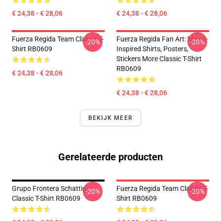
€ 24,38 - € 28,06
€ 24,38 - € 28,06
Fuerza Regida Team Classic T-
Fuerza Regida Fan Art: Music-
-20%
-20%
Shirt RB0609
Inspired Shirts, Posters,
Stickers More Classic T-Shirt
RB0609
€ 24,38 - € 28,06
€ 24,38 - € 28,06
BEKIJK MEER
Gerelateerde producten
Grupo Frontera Schattig
Fuerza Regida Team Classic T-
-20%
-20%
Classic T-Shirt RB0609
Shirt RB0609