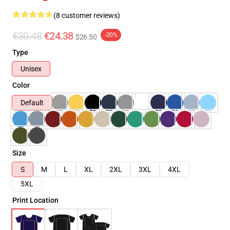
(8 customer reviews)
€30.48
€24.38
-20%
$26.50
Type
Unisex
Color
Default
Size
S
M
L
XL
2XL
3XL
4XL
5XL
Print Location