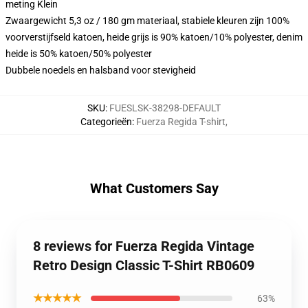
meting Klein
Zwaargewicht 5,3 oz / 180 gm materiaal, stabiele kleuren zijn 100%
voorverstijfseld katoen, heide grijs is 90% katoen/10% polyester, denim
heide is 50% katoen/50% polyester
Dubbele noedels en halsband voor stevigheid
SKU
:
FUESLSK-38298-DEFAULT
Categorieën
:
Fuerza Regida T-shirt
,
What Customers Say
8 reviews for Fuerza Regida Vintage
Retro Design Classic T-Shirt RB0609
★★★★★
63%