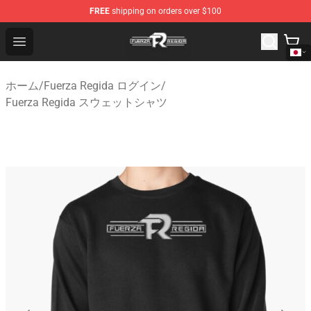
FREE
shipping on orders over $100
Fuerza Regida Shop - Official Fuerza Regida Merchandis
Open menu
ホーム
/
Fuerza Regida ログイン
/
Fuerza Regida スウェットシャツ