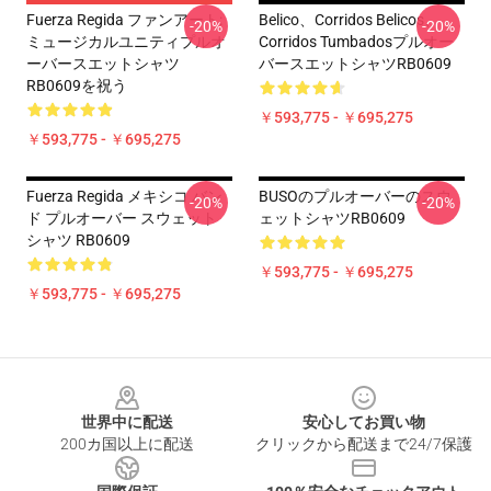
Fuerza Regida ファンアート:
Belico、Corridos Belicos、
-20%
-20%
ミュージカルユニティプルオ
Corridos Tumbadosプルオー
ーバースエットシャツ
バースエットシャツRB0609
RB0609を祝う
￥593,775 - ￥695,275
￥593,775 - ￥695,275
Fuerza Regida メキシコ バン
BUSOのプルオーバーのスウ
-20%
-20%
ド プルオーバー スウェット
ェットシャツRB0609
シャツ RB0609
￥593,775 - ￥695,275
￥593,775 - ￥695,275
Footer
世界中に配送
安心してお買い物
200カ国以上に配送
クリックから配送まで24/7保護