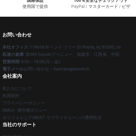
国際保証
100％安全なチェックアウト
使用国で提供
PayPal / マスターカード / ビザ
お問い合わせ
本社オフィス
: 119638 W ベント ツリー Dr Peoria, Az 85383, Us
私達の倉庫
: 第589 Gaoxinアベニュー、福建市、江西省、中国
営業時間
: 9:00～18:00(月～金)
電子メール
お問い合わせ – fuerzaregidamerch
会社案内
私たちについて
利用規約
プライバシーポリシー
DMCA - 著作権ポリシー
カリフォルニアSB657: サプライチェーンの透明性法
当社のサポート