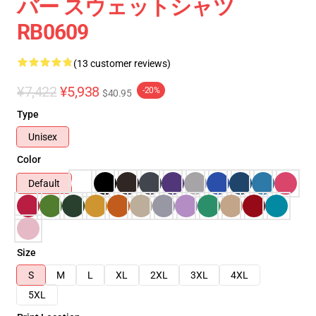
バー スウェットシャツ
RB0609
(13 customer reviews)
¥7,422
¥5,938
-20%
$40.95
Type
Unisex
Color
Default
Size
S
M
L
XL
2XL
3XL
4XL
5XL