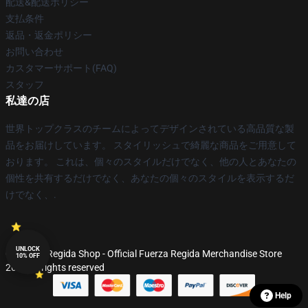
配送&配送ポリシー
支払条件
返品・返金ポリシー
お問い合わせ
カスタマーサポート(FAQ)
スタッフ
私達の店
世界トップクラスのチームによってデザインされている高品質な製
品をお届けしています。 スタイリッシュで綺麗な商品をご用意して
おります。 これは、個々のスタイルだけでなく、他の人とあなたの
個性を共有するだけでなく、あなたの個々のスタイルを表示するだ
けでなく、.
UNLOCK
© Fuerza Regida Shop - Official Fuerza Regida Merchandise Store
10% OFF
2026 all rights reserved
Help