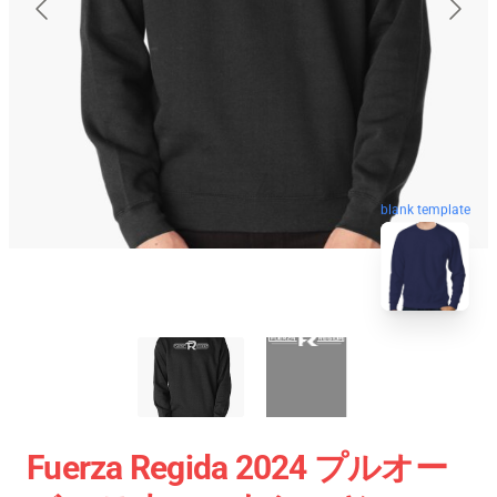
blank template
Fuerza Regida 2024 プルオー