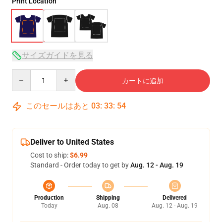
Print Location
サイズガイドを見る
Quantity
カートに追加
このセールはあと
03
:
33
:
54
Deliver to United States
Cost to ship:
$6.99
Standard - Order today to get by
Aug. 12 - Aug. 19
Production
Shipping
Delivered
Today
Aug. 08
Aug. 12 - Aug. 19