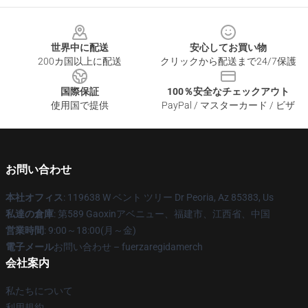
Footer
世界中に配送
安心してお買い物
200カ国以上に配送
クリックから配送まで24/7保護
国際保証
100％安全なチェックアウト
使用国で提供
PayPal / マスターカード / ビザ
お問い合わせ
本社オフィス
: 119638 W ベント ツリー Dr Peoria, Az 85383, Us
私達の倉庫
: 第589 Gaoxinアベニュー、福建市、江西省、中国
営業時間
: 9:00～18:00(月～金)
電子メール
お問い合わせ – fuerzaregidamerch
会社案内
私たちについて
利用規約