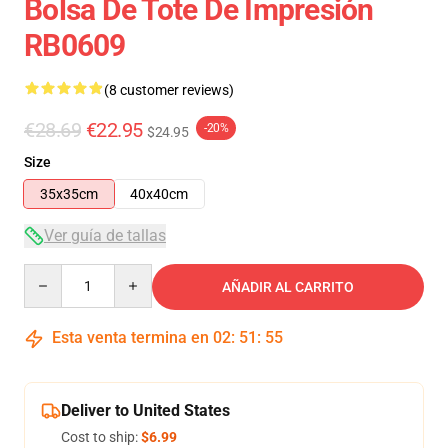
Bolsa De Tote De Impresión
RB0609
(8 customer reviews)
€28.69
€22.95
-20%
$24.95
Size
35x35cm
40x40cm
Ver guía de tallas
Quantity
AÑADIR AL CARRITO
Esta venta termina en
02
:
51
:
54
Deliver to United States
Cost to ship:
$6.99