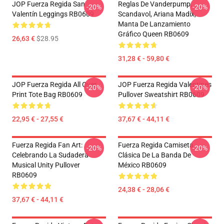
JOP Fuerza Regida San
Reglas De Vanderpump,
-20%
-20%
Valentín Leggings RB0609
Scandavol, Ariana Madix,
Manta De Lanzamiento
Gráfico Queen RB0609
26,63 €
$28.95
31,28 € - 59,80 €
JOP Fuerza Regida All Over
JOP Fuerza Regida Valentines
-20%
-20%
Print Tote Bag RB0609
Pullover Sweatshirt RB0609
22,95 € - 27,55 €
37,67 € - 44,11 €
Fuerza Regida Fan Art:
Fuerza Regida Camiseta
-20%
-20%
Celebrando La Sudadera
Clásica De La Banda De
Musical Unity Pullover
México RB0609
RB0609
24,38 € - 28,06 €
37,67 € - 44,11 €