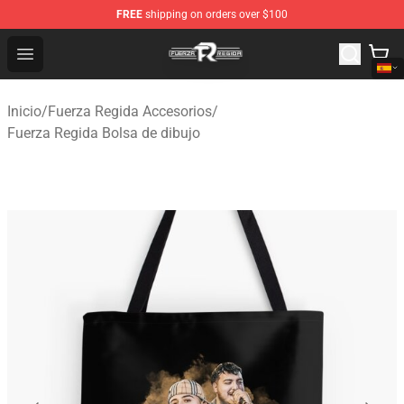
FREE
shipping on orders over $100
Fuerza Regida Shop - Official Fuerza Regida Merchandis
Open menu
Inicio
/
Fuerza Regida Accesorios
/
Fuerza Regida Bolsa de dibujo