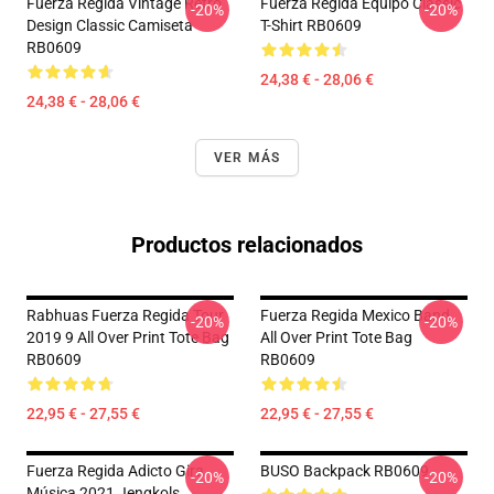
Fuerza Regida Vintage Retro
Fuerza Regida Equipo Classic
-20%
-20%
Design Classic Camiseta
T-Shirt RB0609
RB0609
24,38 € - 28,06 €
24,38 € - 28,06 €
VER MÁS
Productos relacionados
Rabhuas Fuerza Regida Tour
Fuerza Regida Mexico Band
-20%
-20%
2019 9 All Over Print Tote Bag
All Over Print Tote Bag
RB0609
RB0609
22,95 € - 27,55 €
22,95 € - 27,55 €
Fuerza Regida Adicto Gira
BUSO Backpack RB0609
-20%
-20%
Música 2021 Jengkols