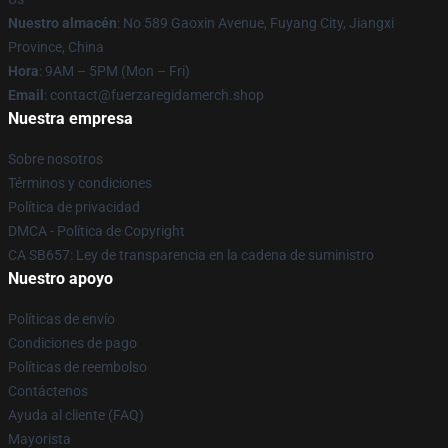
Nuestro almacén
: No 589 Gaoxin Avenue, Fuyang City, Jiangxi
Province, China
Hora
: 9AM – 5PM (Mon – Fri)
Email
: contact@fuerzaregidamerch.shop
Nuestra empresa
Sobre nosotros
Términos y condiciones
Política de privacidad
DMCA - Política de Copyright
CA SB657: Ley de transparencia en la cadena de suministro
Nuestro apoyo
Políticas de envío
Condiciones de pago
Políticas de reembolso
Contáctenos
Ayuda al cliente (FAQ)
Mayorista