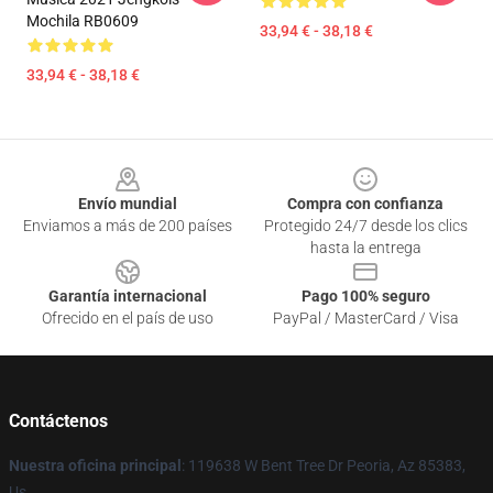
Mochila RB0609
33,94 € - 38,18 €
33,94 € - 38,18 €
Footer
Envío mundial
Compra con confianza
Enviamos a más de 200 países
Protegido 24/7 desde los clics
hasta la entrega
Garantía internacional
Pago 100% seguro
Ofrecido en el país de uso
PayPal / MasterCard / Visa
Contáctenos
Nuestra oficina principal
: 119638 W Bent Tree Dr Peoria, Az 85383,
Us