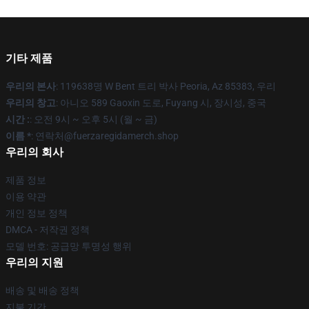
기타 제품
우리의 본사
: 119638명 W Bent 트리 박사 Peoria, Az 85383, 우리
우리의 창고
: 아니오 589 Gaoxin 도로, Fuyang 시, 장시성, 중국
시간 :
: 오전 9시 ~ 오후 5시 (월 ~ 금)
이름 *
: 연락처@fuerzaregidamerch.shop
우리의 회사
제품 정보
이용 약관
개인 정보 정책
DMCA - 저작권 정책
모델 번호: 공급망 투명성 행위
우리의 지원
배송 및 배송 정책
지불 기간