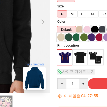
Size
S
M
L
XL
2X
Color
Default
Print Location
blank template
사이즈 가이드 보기
Quantity
이 세일은
04
:
27
:
54