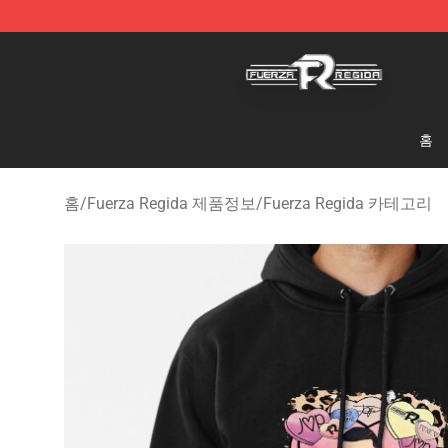
Fuerza Regida Shop - Official Fuerza Regida Merchand
홈
홈
/
Fuerza Regida 제품정보
/
Fuerza Regida 카테고리