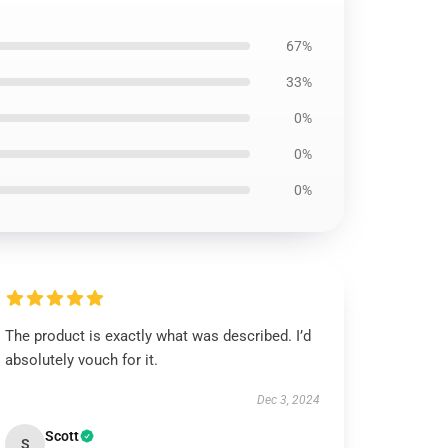
67%
33%
0%
0%
0%
The product is exactly what was described. I’d
absolutely vouch for it.
Dec 3, 2024
Scott
S