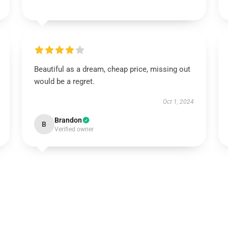
Beautiful as a dream, cheap price, missing out
would be a regret.
Oct 1, 2024
Brandon
B
Verified owner