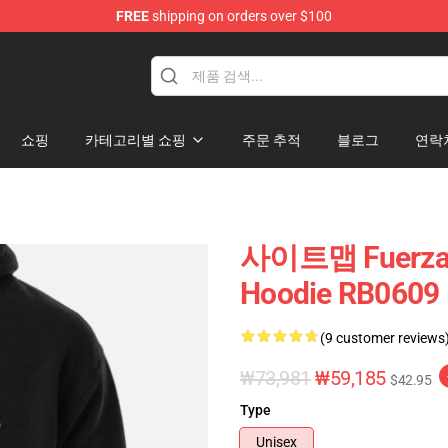
FREE
shipping on orders over $100
ise Store
쇼핑
카테고리별 쇼핑
주문 추적
블로그
연락
사이트맵 Fuerz
Hoodie RB0609
(9 customer reviews
₩73,981
₩59,185
$42.95
Type
Unisex