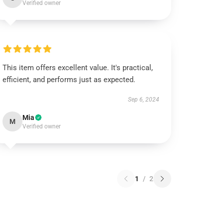
Verified owner
This item offers excellent value. It's practical,
efficient, and performs just as expected.
Sep 6, 2024
Mia
M
Verified owner
1
/
2