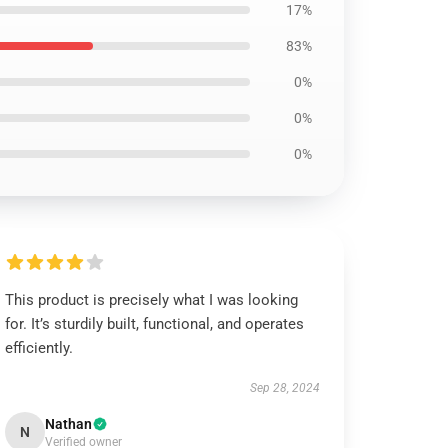
17%
83%
0%
0%
0%
This product is precisely what I was looking
for. It’s sturdily built, functional, and operates
efficiently.
Sep 28, 2024
Nathan
N
Verified owner