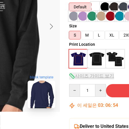
Default
Size
S
M
L
XL
2X
Print Location
사이즈 가이드 보기
blank template
Quantity
이 세일은
03
:
06
:
53
Deliver to United States