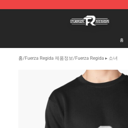
Fuerza Regida Shop - Official Fuerza Regida Merchand
홈
홈
/
Fuerza Regida 제품정보
/
Fuerza Regida ▸ 소녀