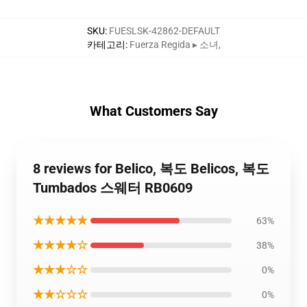
SKU
:
FUESLSK-42862-DEFAULT
카테고리
:
Fuerza Regida ▸ 소녀
,
What Customers Say
8 reviews for Belico, 복도 Belicos, 복도
Tumbados 스웨터 RB0609
★★★★★
63%
★★★★☆
38%
★★★☆☆
0%
★★☆☆☆
0%