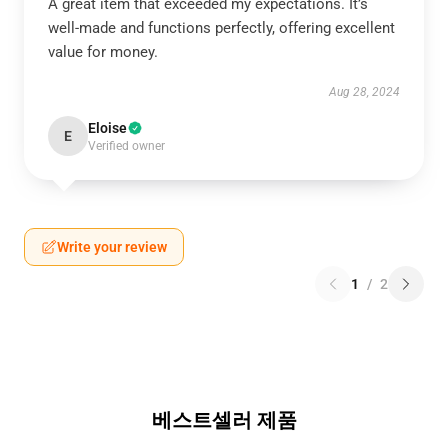
A great item that exceeded my expectations. It’s
well-made and functions perfectly, offering excellent
value for money.
Aug 28, 2024
Eloise
E
Verified owner
Write your review
1
/
2
베스트셀러 제품