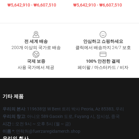
₩5,642,910 - ₩6,607,510
₩5,642,910 - ₩6,607,510
Footer
전 세계 배송
안심하고 쇼핑하세요
200개 이상의 국가로 배송
클릭에서 배송까지 24/7 보호
국제 보증
100% 안전한 결제
사용 국가에서 제공
페이팔 / 마스터카드 / 비자
기타 제품
우리의 본사
: 119638명 W Bent 트리 박사 Peoria, Az 85383, 우리
우리의 창고
: 아니오 589 Gaoxin 도로, Fuyang 시, 장시성, 중국
시간 :
: 오전 9시 ~ 오후 5시 (월 ~ 금)
이름 *
: 연락처@fuerzaregidamerch.shop
우리의 회사