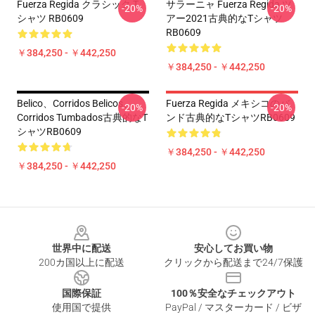
Fuerza Regida クラシック T
サラーニャ Fuerza Regida ツ
-20%
-20%
シャツ RB0609
アー2021古典的なTシャツ
RB0609
￥384,250 - ￥442,250
￥384,250 - ￥442,250
Belico、Corridos Belicos、
Fuerza Regida メキシコのバ
-20%
-20%
Corridos Tumbados古典的なT
ンド古典的なTシャツRB0609
シャツRB0609
￥384,250 - ￥442,250
￥384,250 - ￥442,250
Footer
世界中に配送
安心してお買い物
200カ国以上に配送
クリックから配送まで24/7保護
国際保証
100％安全なチェックアウト
使用国で提供
PayPal / マスターカード / ビザ