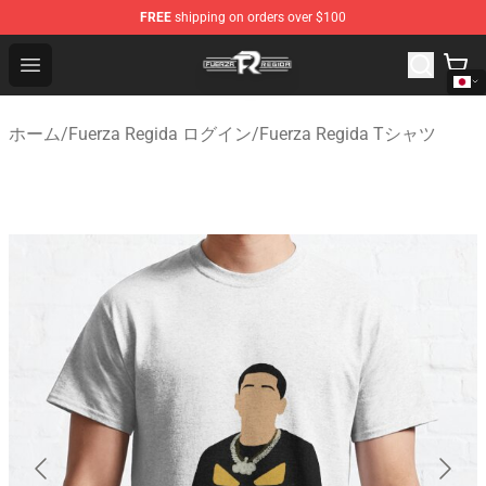
FREE
shipping on orders over $100
Fuerza Regida Shop - Official Fuerza Regida Merchandis
Open menu
ホーム
/
Fuerza Regida ログイン
/
Fuerza Regida Tシャツ