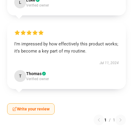
Luke
L
Verified owner
I’m impressed by how effectively this product works;
it’s become a key part of my routine.
Jul 11, 2024
Thomas
T
Verified owner
Write your review
1
/
1