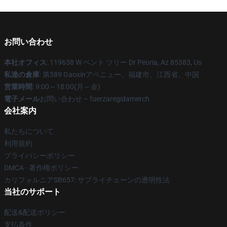
お問い合わせ
本社オフィス
: 119638 W ベント ツリー Dr Peoria, Az 85383, Us
私達の倉庫
: 第589 Gaoxinアベニュー、福建市、江西省、中国
営業時間
: 9:00～18:00(月～金)
電子メール
お問い合わせ – fuerzaregidamerch
会社案内
私たちについて
利用規約
プライバシーポリシー
DMCA - 著作権ポリシー
カリフォルニアSB657: サプライチェーンの透明性法
当社のサポート
配送&配送ポリシー
支払条件