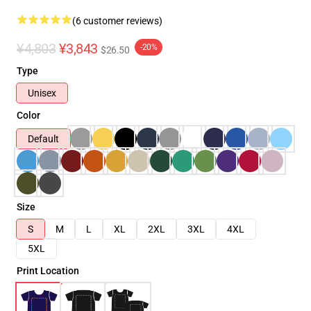
(6 customer reviews)
¥4,803
¥3,843
-20%
$26.50
Type
Unisex
Color
Default
Size
S
M
L
XL
2XL
3XL
4XL
5XL
Print Location