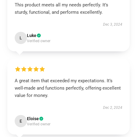
This product meets all my needs perfectly. It’s
sturdy, functional, and performs excellently.
Dec 3, 2024
Luke
L
Verified owner
A great item that exceeded my expectations. It’s
well-made and functions perfectly, offering excellent
value for money.
Dec 2, 2024
Eloise
E
Verified owner