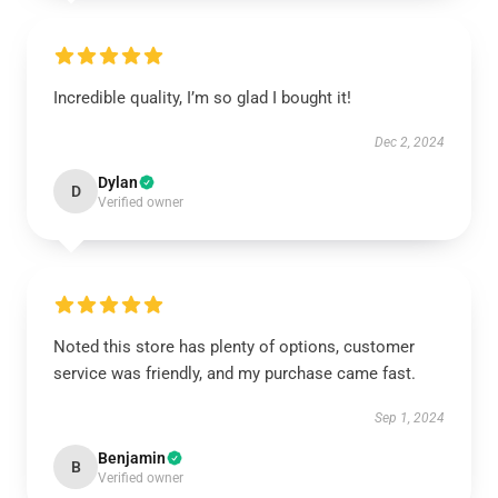
Incredible quality, I’m so glad I bought it!
Dec 2, 2024
Dylan
D
Verified owner
Noted this store has plenty of options, customer
service was friendly, and my purchase came fast.
Sep 1, 2024
Benjamin
B
Verified owner