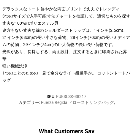
デラックスなトート 鮮やかな両面プリントで丈夫でトレンディ
3つのサイズで入手可能:寸法チャートを検証して、適切なものを探す
丈夫な100%のポリエステル貝
途方もない丈夫な綿のショルダーストラップは、1インチ(2.5cm)、
21インチ(68cm)の長い小さな荷物、28インチ(70cm)の長いミディア
ムの荷物、29インチ(74cm)の巨大荷物の長い長い荷物です。
光沢があり、長持ちする、両面設計、注文するときに印刷された昇
華
軽い機械洗浄
1つのことのための一見で余分なライト級選手か。 コットントートバ
ッグ
SKU
:
FUESLSK-38217
カテゴリー
:
Fuerza Regida ドローストリングバッグ
,
What Customers Say