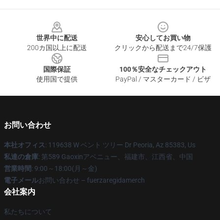
Footer
世界中に配送
安心してお買い物
200カ国以上に配送
クリックから配送まで24/7保護
国際保証
100％安全なチェックアウト
使用国で提供
PayPal / マスターカード / ビザ
お問い合わせ
本社オフィス
: 119638 W ベント ツリー Dr Peoria, Az 85383, Us
私達の倉庫
: 第589 Gaoxinアベニュー、福建市、江西省、中国
営業時間
: 9:00～18:00(月～金)
電子メール
お問い合わせ – fuerzaregidamerch
会社案内
私たちについて