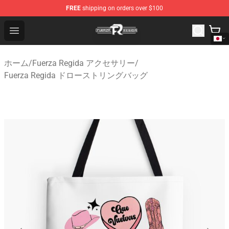
FREE
shipping on orders over $100
Fuerza Regida Shop - Official Fuerza Regida Merchandis
Open menu
ホーム
/
Fuerza Regida アクセサリー
/
Fuerza Regida ドローストリングバッグ