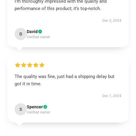
I’m thoroughly impressed with the quality and
performance of this product; it’s top-notch.
Dec 2, 2024
David
D
Verified owner
The quality was fine, just had a shipping delay but
got it in time.
Dec 1, 2024
Spencer
S
Verified owner