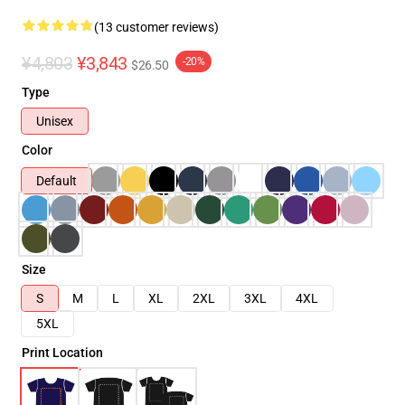
(13 customer reviews)
¥4,803
¥3,843
-20%
$26.50
Type
Unisex
Color
Default
Size
S
M
L
XL
2XL
3XL
4XL
5XL
Print Location