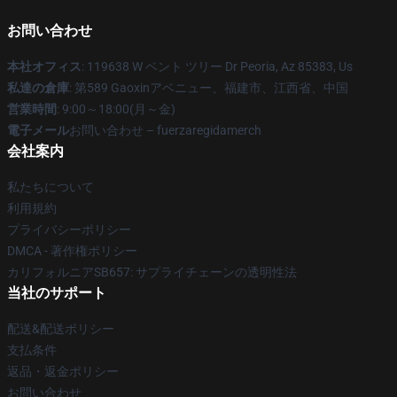
お問い合わせ
本社オフィス
: 119638 W ベント ツリー Dr Peoria, Az 85383, Us
私達の倉庫
: 第589 Gaoxinアベニュー、福建市、江西省、中国
営業時間
: 9:00～18:00(月～金)
電子メール
お問い合わせ – fuerzaregidamerch
会社案内
私たちについて
利用規約
プライバシーポリシー
DMCA - 著作権ポリシー
カリフォルニアSB657: サプライチェーンの透明性法
当社のサポート
配送&配送ポリシー
支払条件
返品・返金ポリシー
お問い合わせ