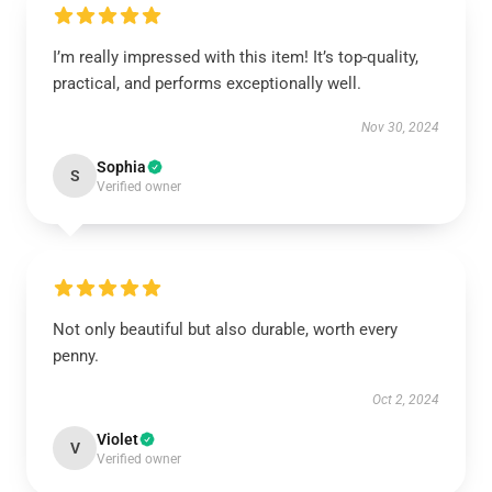
I’m really impressed with this item! It’s top-quality,
practical, and performs exceptionally well.
Nov 30, 2024
Sophia
S
Verified owner
Not only beautiful but also durable, worth every
penny.
Oct 2, 2024
Violet
V
Verified owner