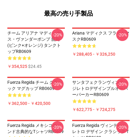
最高の売り手製品
チーム アリアナ マディック
Ariana マディクス フラットマ
-20%
-20%
ス・ヴァンダーポンプ 規則
スクRB0609
(ピンク+オレンジ) タンクト
ップRB0609
￥288,405 - ￥326,250
￥354,525
$24.45
Fuerza Regida チーム クラシ
サンタフェクランヴィンテー
-20%
-20%
ック マグカップ RB0609
ジレトロデザインプルオーバ
ーパーカーRB0609
￥362,500 - ￥420,500
￥622,775 - ￥724,275
Fuerza Regida メキシコのバ
Fuerza Regida ヴィンテージ
-20%
-20%
ンド古典的なTシャツRB0609
レトロ デザイン クラシック T