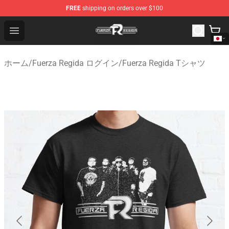
FREE
shipping on orders over $100
Fuerza Regida Shop - Official Fuerza Regida Merchandis
Open menu
ホーム
/
Fuerza Regida ログイン
/
Fuerza Regida Tシャツ