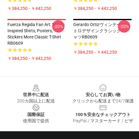
￥384,250 - ￥442,250
￥384,250 - ￥442,250
Fuerza Regida Fan Art: Music-
Gerardo Ortizヴィンテージレ
-20%
-20%
Inspired Shirts, Posters,
トロデザインクラシックTシ
Stickers More Classic T-Shirt
ャツRB0609
RB0609
￥384,250 - ￥442,250
￥384,250 - ￥442,250
Footer
世界中に配送
安心してお買い物
200カ国以上に配送
クリックから配送まで24/7保護
国際保証
100％安全なチェックアウト
使用国で提供
PayPal / マスターカード / ビザ