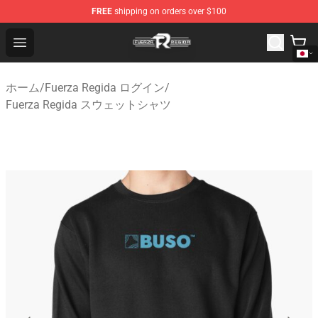
FREE
shipping on orders over $100
Fuerza Regida Shop - Official Fuerza Regida Merchandis
Open menu
ホーム
/
Fuerza Regida ログイン
/
Fuerza Regida スウェットシャツ