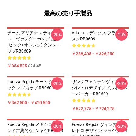
最高の売り手製品
チーム アリアナ マディック
Ariana マディクス フラットマ
-20%
-20%
ス・ヴァンダーポンプ 規則
スクRB0609
(ピンク+オレンジ) タンクト
ップRB0609
￥288,405 - ￥326,250
￥354,525
$24.45
Fuerza Regida チーム クラシ
サンタフェクランヴィンテー
-20%
-20%
ック マグカップ RB0609
ジレトロデザインプルオーバ
ーパーカーRB0609
￥362,500 - ￥420,500
￥622,775 - ￥724,275
Fuerza Regida メキシコのバ
Fuerza Regida ヴィンテージ
-20%
-20%
ンド古典的なTシャツRB0609
レトロ デザイン クラシック T