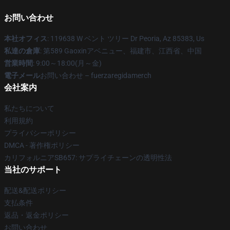
お問い合わせ
本社オフィス
: 119638 W ベント ツリー Dr Peoria, Az 85383, Us
私達の倉庫
: 第589 Gaoxinアベニュー、福建市、江西省、中国
営業時間
: 9:00～18:00(月～金)
電子メール
お問い合わせ – fuerzaregidamerch
会社案内
私たちについて
利用規約
プライバシーポリシー
DMCA - 著作権ポリシー
カリフォルニアSB657: サプライチェーンの透明性法
当社のサポート
配送&配送ポリシー
支払条件
返品・返金ポリシー
お問い合わせ