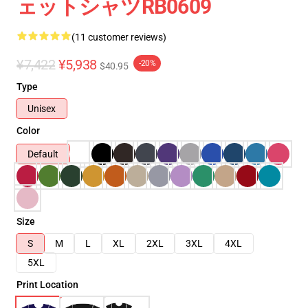
ェットシャツRB0609
(11 customer reviews)
¥7,422
¥5,938
-20%
$40.95
Type
Unisex
Color
Default
Size
S
M
L
XL
2XL
3XL
4XL
5XL
Print Location