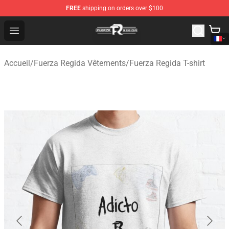
FREE
shipping on orders over $100
Fuerza Regida Shop - Official Fuerza Regida Merchandis
Open menu
Accueil
/
Fuerza Regida Vêtements
/
Fuerza Regida T-shirt