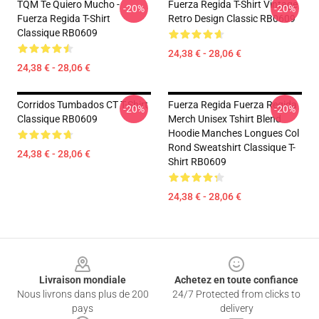
TQM Te Quiero Mucho -
Fuerza Regida T-Shirt Vintage
-20%
-20%
Fuerza Regida T-Shirt
Retro Design Classic RB0609
Classique RB0609
24,38 € - 28,06 €
24,38 € - 28,06 €
Corridos Tumbados CT T-Shirt
Fuerza Regida Fuerza Regida
-20%
-20%
Classique RB0609
Merch Unisex Tshirt Blend
Hoodie Manches Longues Col
Rond Sweatshirt Classique T-
24,38 € - 28,06 €
Shirt RB0609
24,38 € - 28,06 €
Footer
Livraison mondiale
Achetez en toute confiance
Nous livrons dans plus de 200
24/7 Protected from clicks to
pays
delivery