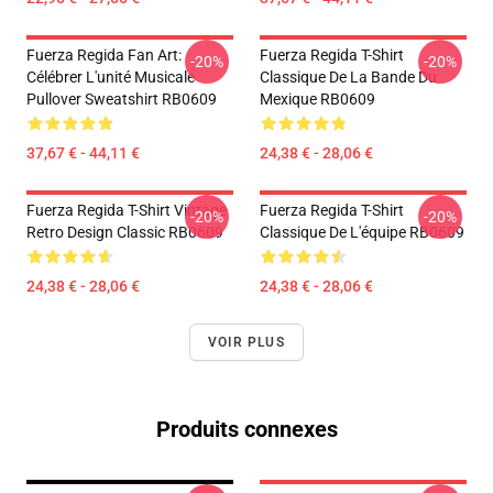
Fuerza Regida Fan Art:
Fuerza Regida T-Shirt
-20%
-20%
Célébrer L'unité Musicale
Classique De La Bande Du
Pullover Sweatshirt RB0609
Mexique RB0609
37,67 € - 44,11 €
24,38 € - 28,06 €
Fuerza Regida T-Shirt Vintage
Fuerza Regida T-Shirt
-20%
-20%
Retro Design Classic RB0609
Classique De L'équipe RB0609
24,38 € - 28,06 €
24,38 € - 28,06 €
VOIR PLUS
Produits connexes