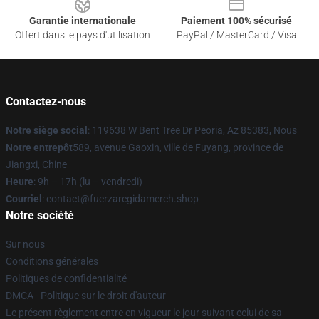
Garantie internationale
Paiement 100% sécurisé
Offert dans le pays d'utilisation
PayPal / MasterCard / Visa
Contactez-nous
Notre siège social
: 119638 W Bent Tree Dr Peoria, Az 85383, Nous
Notre entrepôt
589, avenue Gaoxin, ville de Fuyang, province de
Jiangxi, Chine
Heure
: 9h – 17h (lu – vendredi)
Courriel
: contact@fuerzaregidamerch.shop
Notre société
Sur nous
Conditions générales
Politiques de confidentialité
DMCA - Politique sur le droit d'auteur
Le présent règlement entre en vigueur le jour suivant celui de sa