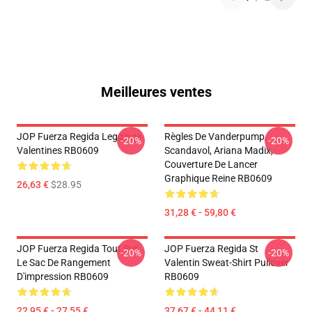
Meilleures ventes
JOP Fuerza Regida Leggings
Règles De Vanderpump,
-20%
-20%
Valentines RB0609
Scandavol, Ariana Madix,
Couverture De Lancer
Graphique Reine RB0609
26,63 €
$28.95
31,28 € - 59,80 €
JOP Fuerza Regida Tout Sur
JOP Fuerza Regida St
-20%
-20%
Le Sac De Rangement
Valentin Sweat-Shirt Pullover
D'impression RB0609
RB0609
22,95 € - 27,55 €
37,67 € - 44,11 €