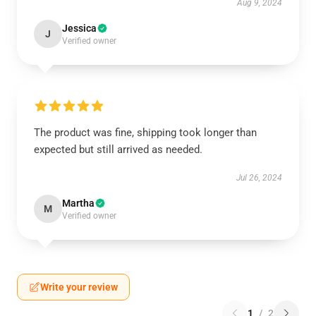
Aug 9, 2024
Jessica
J
Verified owner
The product was fine, shipping took longer than
expected but still arrived as needed.
Jul 26, 2024
Martha
M
Verified owner
Write your review
1
/
2