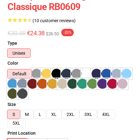
Classique RB0609
(10 customer reviews)
€30.48
€24.38
-20%
$26.50
Type
Unisex
Color
Default
Size
S
M
L
XL
2XL
3XL
4XL
5XL
Print Location