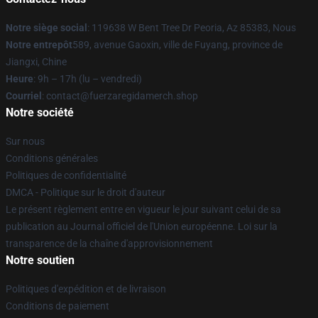
Notre siège social
: 119638 W Bent Tree Dr Peoria, Az 85383, Nous
Notre entrepôt
589, avenue Gaoxin, ville de Fuyang, province de
Jiangxi, Chine
Heure
: 9h – 17h (lu – vendredi)
Courriel
: contact@fuerzaregidamerch.shop
Notre société
Sur nous
Conditions générales
Politiques de confidentialité
DMCA - Politique sur le droit d'auteur
Le présent règlement entre en vigueur le jour suivant celui de sa
publication au Journal officiel de l'Union européenne. Loi sur la
transparence de la chaîne d'approvisionnement
Notre soutien
Politiques d'expédition et de livraison
Conditions de paiement