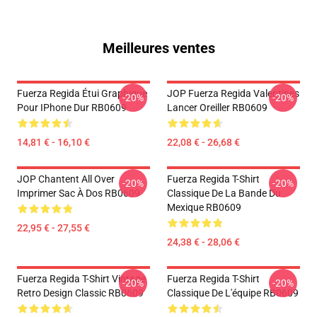
Meilleures ventes
Fuerza Regida Étui Graphique
JOP Fuerza Regida Valentines
-20%
-20%
Pour IPhone Dur RB0609
Lancer Oreiller RB0609
14,81 € - 16,10 €
22,08 € - 26,68 €
JOP Chantent All Over
Fuerza Regida T-Shirt
-20%
-20%
Imprimer Sac À Dos RB0609
Classique De La Bande Du
Mexique RB0609
22,95 € - 27,55 €
24,38 € - 28,06 €
Fuerza Regida T-Shirt Vintage
Fuerza Regida T-Shirt
-20%
-20%
Retro Design Classic RB0609
Classique De L'équipe RB0609