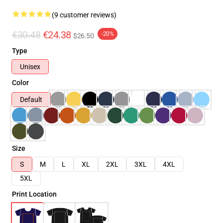
(9 customer reviews)
€30.48
€24.38
-20%
$26.50
Type
Unisex
Color
Default
Size
S
M
L
XL
2XL
3XL
4XL
5XL
Print Location