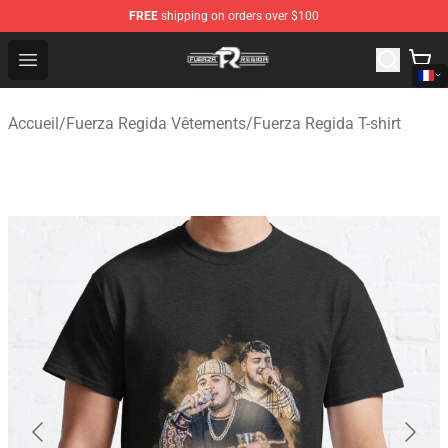
FREE
shipping on orders over $100
Fuerza Regida Shop - Official Fuerza Regida Merchandis
Open menu
Accueil
/
Fuerza Regida Vêtements
/
Fuerza Regida T-shirt