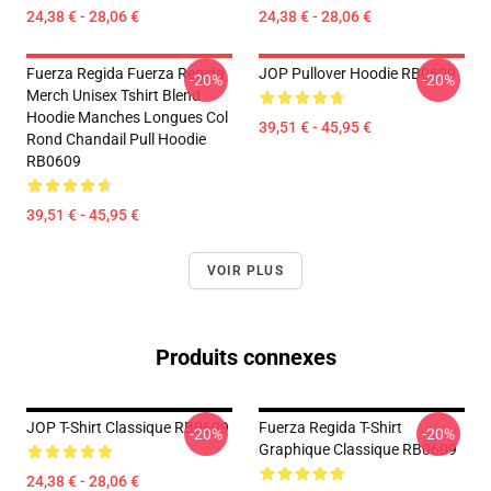
24,38 € - 28,06 €
24,38 € - 28,06 €
Fuerza Regida Fuerza Regida
JOP Pullover Hoodie RB0609
-20%
-20%
Merch Unisex Tshirt Blend
Hoodie Manches Longues Col
39,51 € - 45,95 €
Rond Chandail Pull Hoodie
RB0609
39,51 € - 45,95 €
VOIR PLUS
Produits connexes
JOP T-Shirt Classique RB0609
Fuerza Regida T-Shirt
-20%
-20%
Graphique Classique RB0609
24,38 € - 28,06 €