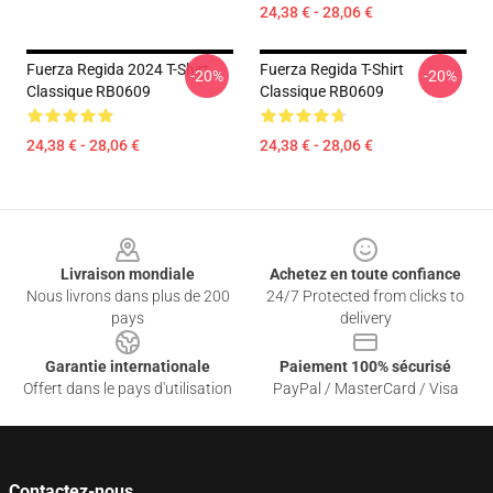
24,38 € - 28,06 €
Fuerza Regida 2024 T-Shirt
Fuerza Regida T-Shirt
-20%
-20%
Classique RB0609
Classique RB0609
24,38 € - 28,06 €
24,38 € - 28,06 €
Footer
Livraison mondiale
Achetez en toute confiance
Nous livrons dans plus de 200
24/7 Protected from clicks to
pays
delivery
Garantie internationale
Paiement 100% sécurisé
Offert dans le pays d'utilisation
PayPal / MasterCard / Visa
Contactez-nous