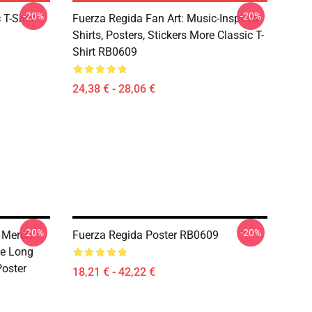
-20%
-20%
T-Shirt
Fuerza Regida Fan Art: Music-Inspired
Shirts, Posters, Stickers More Classic T-
Shirt RB0609
24,38 € - 28,06 €
-20%
-20%
 Merch
Fuerza Regida Poster RB0609
ie Long
Poster
18,21 € - 42,22 €