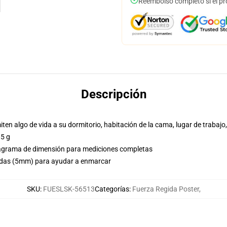
Reembolso completo si el pr
Descripción
ten algo de vida a su dormitorio, habitación de la cama, lugar de trabajo
85 g
 diagrama de dimensión para mediciones completas
adas (5mm) para ayudar a enmarcar
SKU
:
FUESLSK-56513
Categorías
:
Fuerza Regida Poster
,