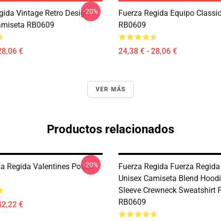
-20%
gida Vintage Retro Design
Fuerza Regida Equipo Classic 
amiseta RB0609
RB0609
28,06 €
24,38 € - 28,06 €
VER MÁS
Productos relacionados
-20%
a Regida Valentines Poster
Fuerza Regida Fuerza Regida
Unisex Camiseta Blend Hood
Sleeve Crewneck Sweatshirt 
RB0609
42,22 €