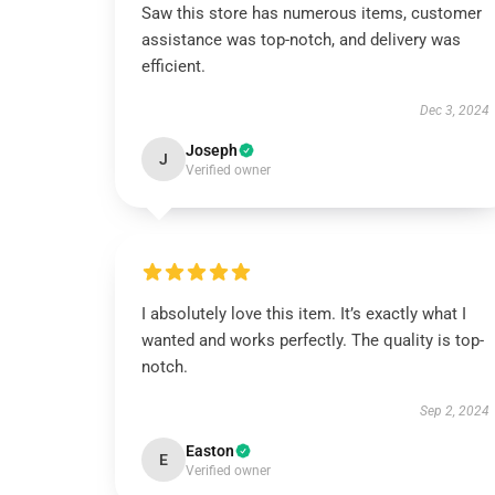
Saw this store has numerous items, customer
assistance was top-notch, and delivery was
efficient.
Dec 3, 2024
Joseph
J
Verified owner
I absolutely love this item. It’s exactly what I
wanted and works perfectly. The quality is top-
notch.
Sep 2, 2024
Easton
E
Verified owner