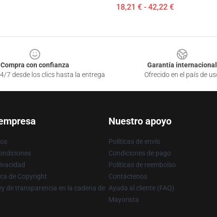
18,21 € - 42,22 €
Compra con confianza
Garantía internacional
4/7 desde los clics hasta la entrega
Ofrecido en el país de us
 empresa
Nuestro apoyo
ros
Políticas de envío
ondiciones
Condiciones de pago
rivacidad
Políticas de reembolso
ica de Copyright
Contáctenos
y de transparencia en la cadena de
Ayuda al cliente (FAQ)
Mayorista