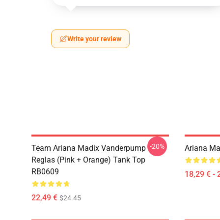
Write your review
-20%
Team Ariana Madix Vanderpump
Ariana M
Reglas (Pink + Orange) Tank Top
RB0609
18,29 € - 
22,49 €
$24.45