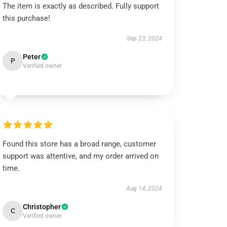
The item is exactly as described. Fully support
this purchase!
Sep 23, 2024
Peter
P
Verified owner
Found this store has a broad range, customer
support was attentive, and my order arrived on
time.
Aug 14, 2024
Christopher
C
Verified owner