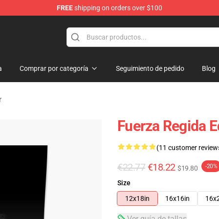
FREE
shipping on orders over $100
ise Store
a
Comprar por categoría
Seguimiento de pedido
Blog
r
Fuerza Regida 
(11 customer review
€22.77
€18.22
-20%
$19.80
Size
12x18in
16x16in
16x
Ver guía de tallas