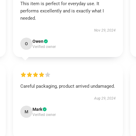
This item is perfect for everyday use. It
performs excellently and is exactly what I
needed.
Nov 29, 2024
Owen
O
Verified owner
Careful packaging, product arrived undamaged.
Aug 29, 2024
Mark
M
Verified owner