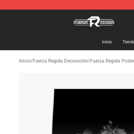
Fuerza Regida Shop - Official Fuerza Regida Merchand
Inicio
Tiend
Inicio
/
Fuerza Regida Decoración
/
Fuerza Regida Poste