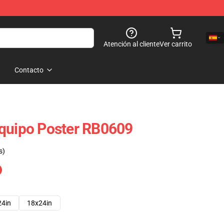
Atención al cliente
Ver carrito
Contacto
Equipo Poster RB0609
s)
24in
18x24in