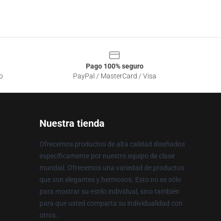
Pago 100% seguro
o
PayPal / MasterCard / Visa
Nuestra tienda
Ofrecemos productos de alta calidad diseñados
específicamente por nuestro equipo de clase
mundial. Ofrecemos una variedad de productos
que son elegantes y hermosos. Esto no es sólo
para mostrar su estilo individual, sino también
para que usted comparta su individualidad con
otros.