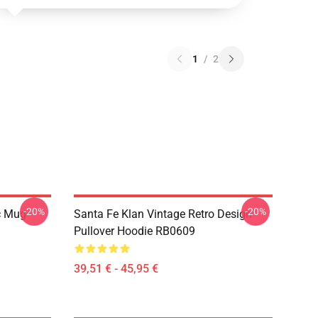
1
/
2
-20%
-20%
c Mug
Santa Fe Klan Vintage Retro Design
Pullover Hoodie RB0609
39,51 € - 45,95 €