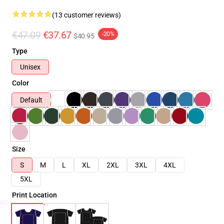
(13 customer reviews)
€47.09
€37.67
-20%
$40.95
Type
Unisex
Color
Default
Size
S
M
L
XL
2XL
3XL
4XL
5XL
Print Location