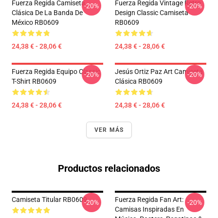
Fuerza Regida Camiseta
Fuerza Regida Vintage Retro
-20%
-20%
Clásica De La Banda De
Design Classic Camiseta
México RB0609
RB0609
24,38 € - 28,06 €
24,38 € - 28,06 €
Fuerza Regida Equipo Classic
Jesús Ortiz Paz Art Camiseta
-20%
-20%
T-Shirt RB0609
Clásica RB0609
24,38 € - 28,06 €
24,38 € - 28,06 €
VER MÁS
Productos relacionados
Camiseta Titular RB0609
Fuerza Regida Fan Art:
-20%
-20%
Camisas Inspiradas En