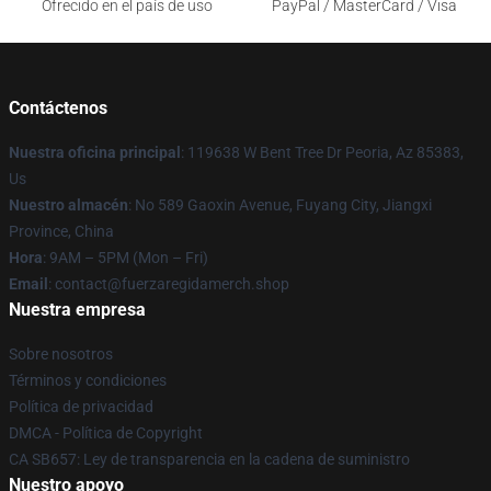
Ofrecido en el país de uso
PayPal / MasterCard / Visa
Contáctenos
Nuestra oficina principal
: 119638 W Bent Tree Dr Peoria, Az 85383,
Us
Nuestro almacén
: No 589 Gaoxin Avenue, Fuyang City, Jiangxi
Province, China
Hora
: 9AM – 5PM (Mon – Fri)
Email
: contact@fuerzaregidamerch.shop
Nuestra empresa
Sobre nosotros
Términos y condiciones
Política de privacidad
DMCA - Política de Copyright
CA SB657: Ley de transparencia en la cadena de suministro
Nuestro apoyo