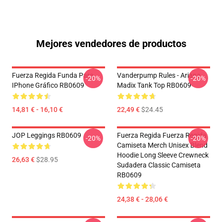
Mejores vendedores de productos
Fuerza Regida Funda Para
Vanderpump Rules - Ariana
-20%
-20%
IPhone Gráfico RB0609
Madix Tank Top RB0609
14,81 € - 16,10 €
22,49 €
$24.45
JOP Leggings RB0609
Fuerza Regida Fuerza Regida
-20%
-20%
Camiseta Merch Unisex Blend
Hoodie Long Sleeve Crewneck
26,63 €
$28.95
Sudadera Classic Camiseta
RB0609
24,38 € - 28,06 €