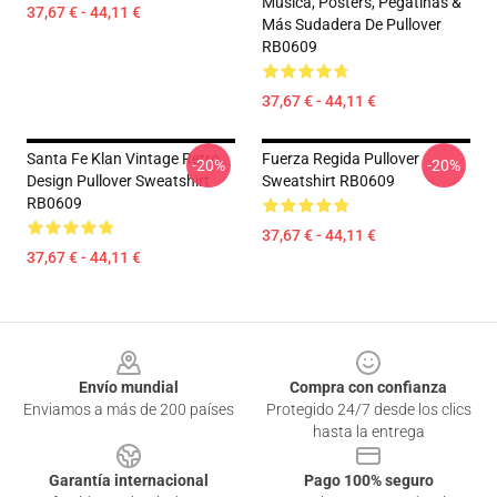
Música, Posters, Pegatinas &
37,67 € - 44,11 €
Más Sudadera De Pullover
RB0609
37,67 € - 44,11 €
Santa Fe Klan Vintage Retro
Fuerza Regida Pullover
-20%
-20%
Design Pullover Sweatshirt
Sweatshirt RB0609
RB0609
37,67 € - 44,11 €
37,67 € - 44,11 €
Footer
Envío mundial
Compra con confianza
Enviamos a más de 200 países
Protegido 24/7 desde los clics
hasta la entrega
Garantía internacional
Pago 100% seguro