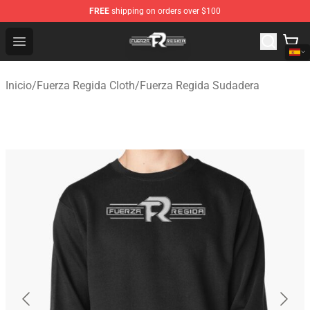
FREE
shipping on orders over $100
Fuerza Regida Shop - Official Fuerza Regida Merchandis
Open menu
Inicio
/
Fuerza Regida Cloth
/
Fuerza Regida Sudadera