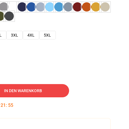
L
3XL
4XL
5XL
IN DEN WARENKORB
:
21
:
54