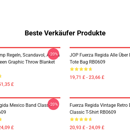
Beste Verkäufer Produkte
-20%
p Regeln, Scandavol, Ariana
JOP Fuerza Regida Alle Über
een Graphic Throw Blanket
Tote Bag RB0609
19,71 £ - 23,66 £
51,35 £
-20%
gida Mexico Band Classic T-
Fuerza Regida Vintage Retro
609
Classic T-Shirt RB0609
24,09 £
20,93 £ - 24,09 £