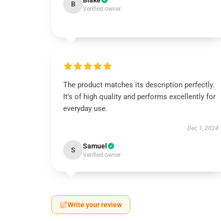
Blake
B
Verified owner
The product matches its description perfectly.
It’s of high quality and performs excellently for
everyday use.
Dec 1, 2024
Samuel
S
Verified owner
Write your review