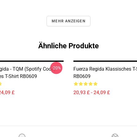
MEHR ANZEIGEN
Ähnliche Produkte
-20%
gida - TQM (Spotify Code)
Fuerza Regida Klassisches T-
es T-Shirt RB0609
RB0609
24,09 £
20,93 £ - 24,09 £