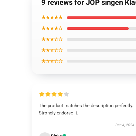
9 reviews for JOP singen Kl
★★★★★
★★★★☆
★★★☆☆
★★☆☆☆
★☆☆☆☆
The product matches the description perfectly.
Strongly endorse it.
Dec 4, 2024