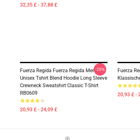
32,35 £ - 37,88 £
-20%
Fuerza Regida Fuerza Regida Merch
Fuerza Re
Unisex Tshirt Blend Hoodie Long Sleeve
Klassisch
Crewneck Sweatshirt Classic T-Shirt
RB0609
20,93 £ - 
20,93 £ - 24,09 £
Footer