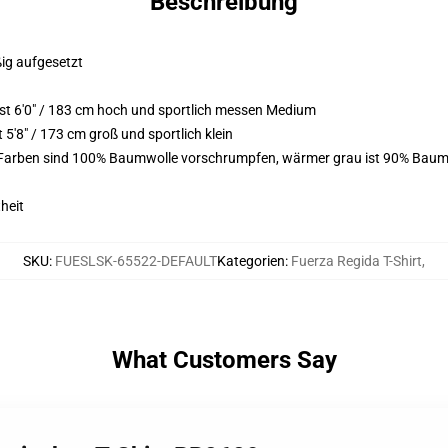
Beschreibung
ßig aufgesetzt
t 6'0" / 183 cm hoch und sportlich messen Medium
'8" / 173 cm groß und sportlich klein
e Farben sind 100% Baumwolle vorschrumpfen, wärmer grau ist 90% Baum
heit
SKU
:
FUESLSK-65522-DEFAULT
Kategorien
:
Fuerza Regida T-Shirt
,
What Customers Say