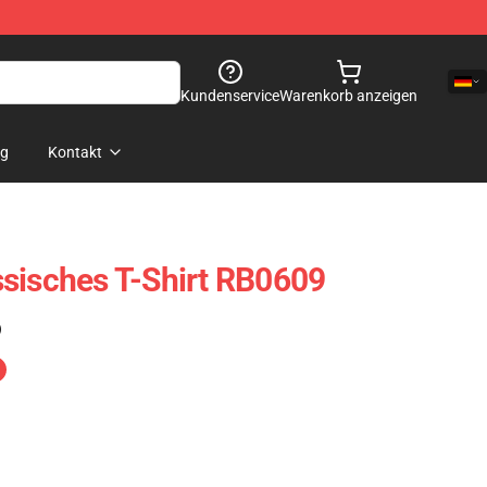
Kundenservice
Warenkorb anzeigen
og
Kontakt
sisches T-Shirt RB0609
)