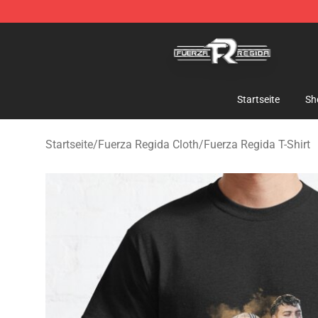
Fuerza Regida Shop - Official Fuerza Regida Merchand
Startseite
Sh
Startseite
/
Fuerza Regida Cloth
/
Fuerza Regida T-Shirt