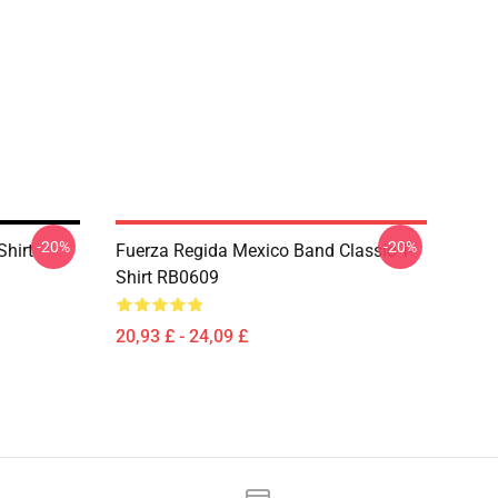
-20%
-20%
Shirt
Fuerza Regida Mexico Band Classic T-
Shirt RB0609
20,93 £ - 24,09 £