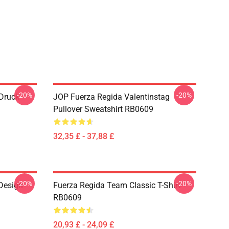
-20%
-20%
 Druck
JOP Fuerza Regida Valentinstag
Pullover Sweatshirt RB0609
32,35 £ - 37,88 £
-20%
-20%
 Design
Fuerza Regida Team Classic T-Shirt
RB0609
20,93 £ - 24,09 £