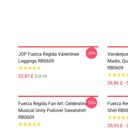
-20%
JOP Fuerza Regida Valentines
Vanderpum
Leggings RB0609
Madix, Qu
RB0609
22,87 £
$28.95
26,86 £ - 
-20%
Fuerza Regida Fan-Art: Celebrating
Fuerza Re
Musical Unity Pullover Sweatshirt
Shirt RB0
RB0609
20,93 £ - 