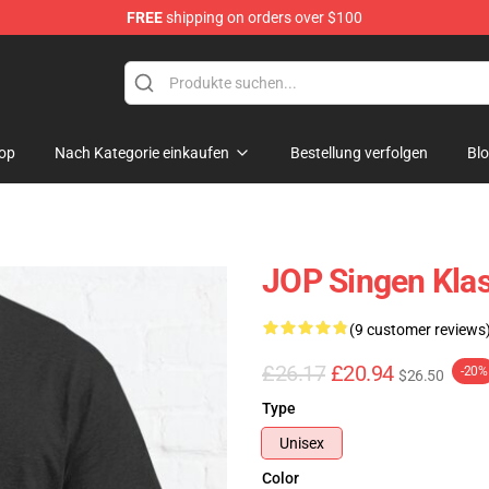
FREE
shipping on orders over $100
ise Store
op
Nach Kategorie einkaufen
Bestellung verfolgen
Bl
JOP Singen Klas
(9 customer reviews
£26.17
£20.94
-20%
$26.50
Type
Unisex
Color