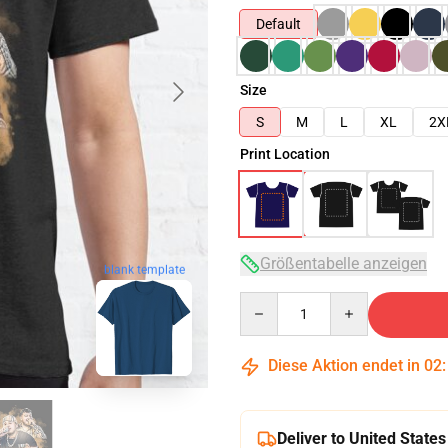
Default
Size
S
M
L
XL
2X
Print Location
Größentabelle anzeigen
blank template
Quantity
Diese Aktion endet in
02
Deliver to United States