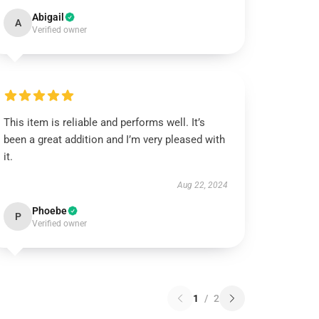
Abigail
A
Verified owner
This item is reliable and performs well. It’s
been a great addition and I’m very pleased with
it.
Aug 22, 2024
Phoebe
P
Verified owner
1
/
2