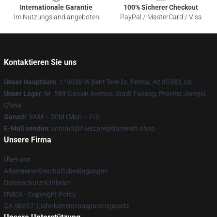
Internationale Garantie
100% Sicherer Checkout
Im Nutzungsland angeboten
PayPal / MasterCard / Visa
Kontaktieren Sie uns
Unser Hauptbüro
: 119638 W Bent Tree Dr. Peoria, Az 85383, Us
Unser Lager
: Nr. 589 Gaoxin Avenue, Stadt Fuyang, Provinz Jiangxi,
China
Geruch
: 9AM – 5PM (Mon – Fri)
E-Mail senden
: contact@fuerzaregidamerch.shop
Unsere Firma
Über uns
Allgemeine Geschäftsbedingungen
Datenschutzrichtlinien
DMCA - Copyright Policy
CA SB657: Lieferkettentransparenzgesetz