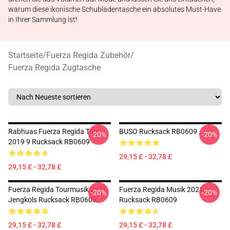
warum diese ikonische Schubladentasche ein absolutes Must-Have
in Ihrer Sammlung ist!
Startseite
/
Fuerza Regida Zubehör
/
Fuerza Regida Zugtasche
Rabhuas Fuerza Regida Tour
BUSO Rucksack RB0609
-20%
-20%
2019 9 Rucksack RB0609
29,15 £ - 32,78 £
29,15 £ - 32,78 £
Fuerza Regida Tourmusik 2021
Fuerza Regida Musik 2021
-20%
-20%
Jengkols Rucksack RB0609
Rucksack RB0609
29,15 £ - 32,78 £
29,15 £ - 32,78 £