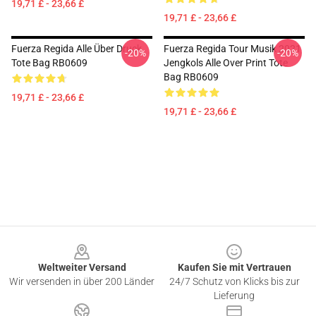
19,71 £ - 23,66 £
19,71 £ - 23,66 £
Fuerza Regida Alle Über Druck
Fuerza Regida Tour Musik 2021
-20%
-20%
Tote Bag RB0609
Jengkols Alle Over Print Tote
Bag RB0609
19,71 £ - 23,66 £
19,71 £ - 23,66 £
Footer
Weltweiter Versand
Kaufen Sie mit Vertrauen
Wir versenden in über 200 Länder
24/7 Schutz von Klicks bis zur
Lieferung