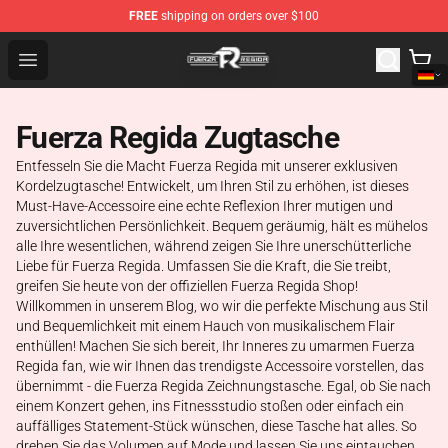
FREE
shipping on orders over $100
Fuerza Regida Shop - Official Fuerza Regida Merchandis
Open menu
Fuerza Regida Zugtasche
Entfesseln Sie die Macht Fuerza Regida mit unserer exklusiven
Kordelzugtasche! Entwickelt, um Ihren Stil zu erhöhen, ist dieses
Must-Have-Accessoire eine echte Reflexion Ihrer mutigen und
zuversichtlichen Persönlichkeit. Bequem geräumig, hält es mühelos
alle Ihre wesentlichen, während zeigen Sie Ihre unerschütterliche
Liebe für Fuerza Regida. Umfassen Sie die Kraft, die Sie treibt,
greifen Sie heute von der offiziellen Fuerza Regida Shop!
Willkommen in unserem Blog, wo wir die perfekte Mischung aus Stil
und Bequemlichkeit mit einem Hauch von musikalischem Flair
enthüllen! Machen Sie sich bereit, Ihr Inneres zu umarmen Fuerza
Regida fan, wie wir Ihnen das trendigste Accessoire vorstellen, das
übernimmt - die Fuerza Regida Zeichnungstasche. Egal, ob Sie nach
einem Konzert gehen, ins Fitnessstudio stoßen oder einfach ein
auffälliges Statement-Stück wünschen, diese Tasche hat alles. So
drehen Sie das Volumen auf Mode und lassen Sie uns eintauchen,