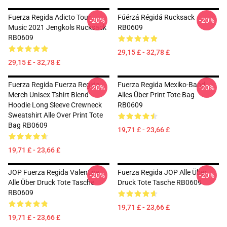
Fuerza Regida Adicto Tour
Fúérzá Régidá Rucksack
-20%
-20%
Music 2021 Jengkols Rucksack
RB0609
RB0609
29,15 £ - 32,78 £
29,15 £ - 32,78 £
Fuerza Regida Fuerza Regida
Fuerza Regida Mexiko-Band
-20%
-20%
Merch Unisex Tshirt Blend
Alles Über Print Tote Bag
Hoodie Long Sleeve Crewneck
RB0609
Sweatshirt Alle Over Print Tote
Bag RB0609
19,71 £ - 23,66 £
19,71 £ - 23,66 £
JOP Fuerza Regida Valentine
Fuerza Regida JOP Alle Über
-20%
-20%
Alle Über Druck Tote Tasche
Druck Tote Tasche RB0609
RB0609
19,71 £ - 23,66 £
19,71 £ - 23,66 £