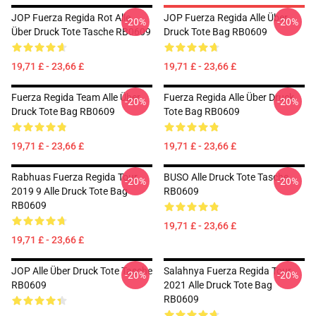
JOP Fuerza Regida Rot Alle
JOP Fuerza Regida Alle Über
-20%
-20%
Über Druck Tote Tasche RB0609
Druck Tote Bag RB0609
19,71 £ - 23,66 £
19,71 £ - 23,66 £
Fuerza Regida Team Alle Über
Fuerza Regida Alle Über Druck
-20%
-20%
Druck Tote Bag RB0609
Tote Bag RB0609
19,71 £ - 23,66 £
19,71 £ - 23,66 £
Rabhuas Fuerza Regida Tour
BUSO Alle Druck Tote Tasche
-20%
-20%
2019 9 Alle Druck Tote Bag
RB0609
RB0609
19,71 £ - 23,66 £
19,71 £ - 23,66 £
JOP Alle Über Druck Tote Tasche
Salahnya Fuerza Regida Tour
-20%
-20%
RB0609
2021 Alle Druck Tote Bag
RB0609