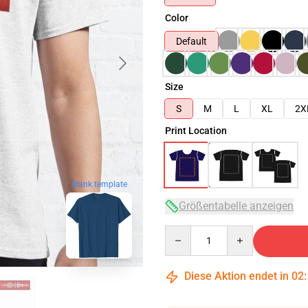
Color
Default
Size
S
M
L
XL
2X
Print Location
blank template
Größentabelle anzeigen
Quantity
Diese Aktion endet in
02