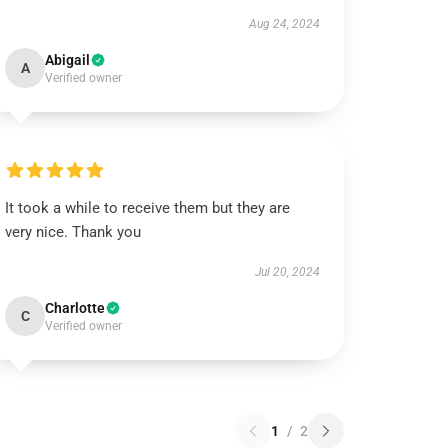
Aug 24, 2024
Abigail
A
Verified owner
It took a while to receive them but they are
very nice. Thank you
Jul 20, 2024
Charlotte
C
Verified owner
1
/
2