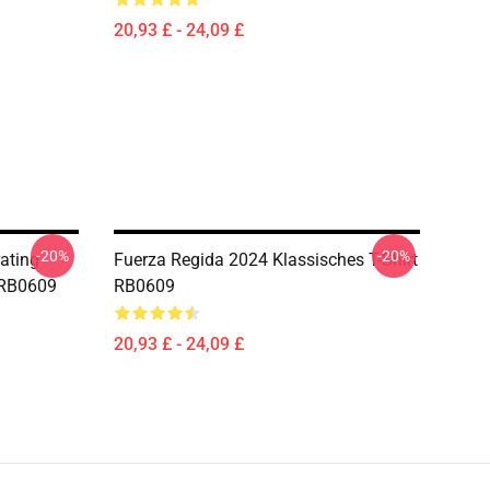
20,93 £ - 24,09 £
-20%
-20%
rating
Fuerza Regida 2024 Klassisches T-Shirt
t RB0609
RB0609
20,93 £ - 24,09 £