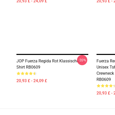
20,93 £ - 24,09 £
20,93 £ - 
-20%
JOP Fuerza Regida Rot Klassisches T-
Fuerza Re
Shirt RB0609
Unisex Ts
Crewneck S
RB0609
20,93 £ - 24,09 £
20,93 £ - 
Footer