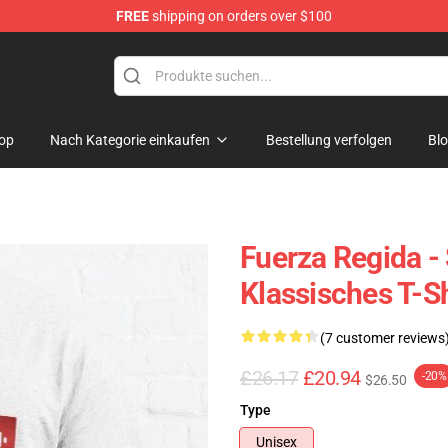
FREE
shipping on orders over $100
ise Store
op
Nach Kategorie einkaufen
Bestellung verfolgen
Bl
Fuerza Regida -
Klassisches T-S
(7 customer reviews
£26.17
£20.94
-20%
$26.50
Type
Unisex