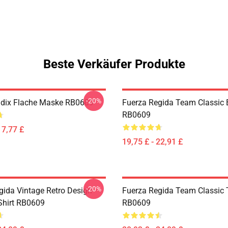
Beste Verkäufer Produkte
-20%
dix Flache Maske RB0609
Fuerza Regida Team Classic 
RB0609
17,77 £
19,75 £ - 22,91 £
-20%
gida Vintage Retro Design
Fuerza Regida Team Classic T
-Shirt RB0609
RB0609