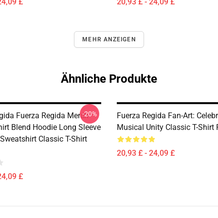
24,09 £
20,93 £ - 24,09 £
MEHR ANZEIGEN
Ähnliche Produkte
-20%
gida Fuerza Regida Merch
Fuerza Regida Fan-Art: Celeb
hirt Blend Hoodie Long Sleeve
Musical Unity Classic T-Shir
weatshirt Classic T-Shirt
20,93 £ - 24,09 £
24,09 £