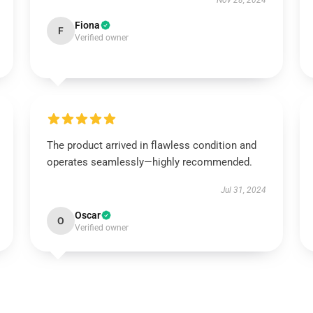
Nov 28, 2024
Fiona
F
Verified owner
The product arrived in flawless condition and
operates seamlessly—highly recommended.
Jul 31, 2024
Oscar
O
Verified owner