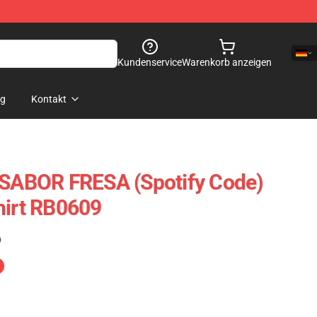
Kundenservice
Warenkorb anzeigen
og
Kontakt
 SABOR FRESA (Spotify Code)
hirt RB0609
)