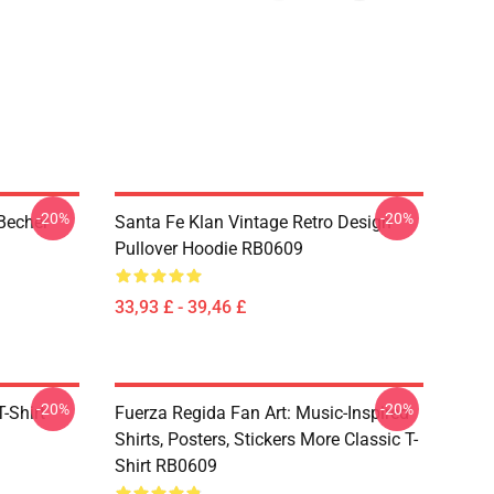
-20%
-20%
Becher
Santa Fe Klan Vintage Retro Design
Pullover Hoodie RB0609
33,93 £ - 39,46 £
-20%
-20%
-Shirt
Fuerza Regida Fan Art: Music-Inspired
Shirts, Posters, Stickers More Classic T-
Shirt RB0609