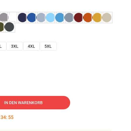
L
3XL
4XL
5XL
IN DEN WARENKORB
:
34
:
54