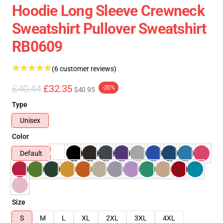
Hoodie Long Sleeve Crewneck
Sweatshirt Pullover Sweatshirt
RB0609
(6 customer reviews)
£40.44
£32.35
-20%
$40.95
Type
Unisex
Color
Default
Size
S
M
L
XL
2XL
3XL
4XL