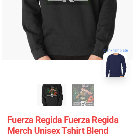
blank template
Fuerza Regida Fuerza Regida
Merch Unisex Tshirt Blend