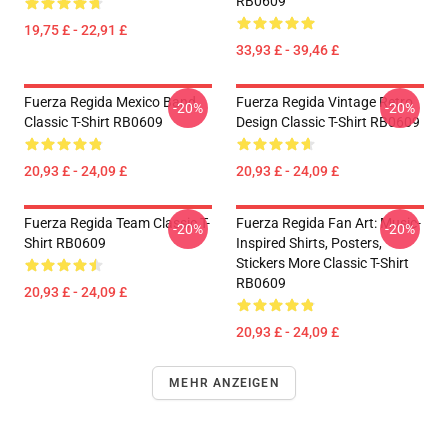
RB0609
19,75 £ - 22,91 £
33,93 £ - 39,46 £
Fuerza Regida Mexico Band
Fuerza Regida Vintage Retro
-20%
-20%
Classic T-Shirt RB0609
Design Classic T-Shirt RB0609
20,93 £ - 24,09 £
20,93 £ - 24,09 £
Fuerza Regida Team Classic T-
Fuerza Regida Fan Art: Music-
-20%
-20%
Shirt RB0609
Inspired Shirts, Posters,
Stickers More Classic T-Shirt
RB0609
20,93 £ - 24,09 £
20,93 £ - 24,09 £
MEHR ANZEIGEN