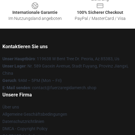
Internationale Garantie
100% Sicherer Checkout
Im Nutzungsland angeboten
PayPal / MasterCard / Visa
Kontaktieren Sie uns
Unser Hauptbüro
: 119638 W Bent Tree Dr. Peoria, Az 85383, Us
Unser Lager
: Nr. 589 Gaoxin Avenue, Stadt Fuyang, Provinz Jiangxi,
China
Geruch
: 9AM – 5PM (Mon – Fri)
E-Mail senden
: contact@fuerzaregidamerch.shop
Unsere Firma
Über uns
Allgemeine Geschäftsbedingungen
Datenschutzrichtlinien
DMCA - Copyright Policy