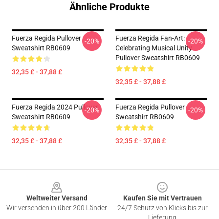
Ähnliche Produkte
Fuerza Regida Pullover
Fuerza Regida Fan-Art:
-20%
-20%
Sweatshirt RB0609
Celebrating Musical Unity
Pullover Sweatshirt RB0609
32,35 £ - 37,88 £
32,35 £ - 37,88 £
Fuerza Regida 2024 Pullover
Fuerza Regida Pullover
-20%
-20%
Sweatshirt RB0609
Sweatshirt RB0609
32,35 £ - 37,88 £
32,35 £ - 37,88 £
Footer
Weltweiter Versand
Kaufen Sie mit Vertrauen
Wir versenden in über 200 Länder
24/7 Schutz von Klicks bis zur
Lieferung