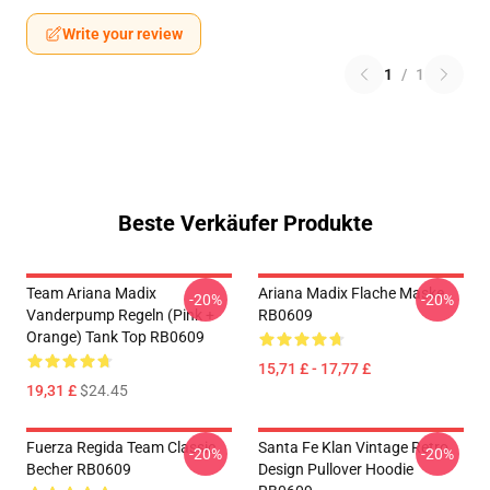
Write your review
1
/
1
Beste Verkäufer Produkte
Team Ariana Madix
Ariana Madix Flache Maske
-20%
-20%
Vanderpump Regeln (Pink +
RB0609
Orange) Tank Top RB0609
15,71 £ - 17,77 £
19,31 £
$24.45
Fuerza Regida Team Classic
Santa Fe Klan Vintage Retro
-20%
-20%
Becher RB0609
Design Pullover Hoodie