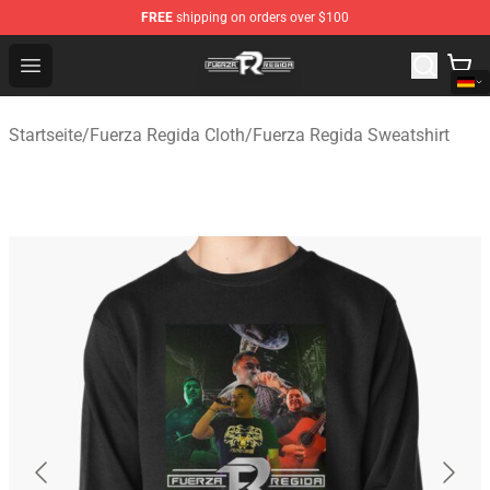
FREE
shipping on orders over $100
Fuerza Regida Shop - Official Fuerza Regida Merchandis
Open menu
Startseite
/
Fuerza Regida Cloth
/
Fuerza Regida Sweatshirt