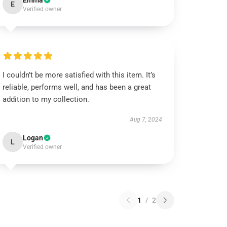
Emma
E
Verified owner
I couldn’t be more satisfied with this item. It’s
reliable, performs well, and has been a great
addition to my collection.
Aug 7, 2024
Logan
L
Verified owner
1
/
2