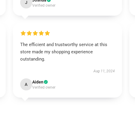
Joshua
J
Verified owner
The efficient and trustworthy service at this
store made my shopping experience
outstanding.
Aug 11, 2024
Aiden
A
Verified owner