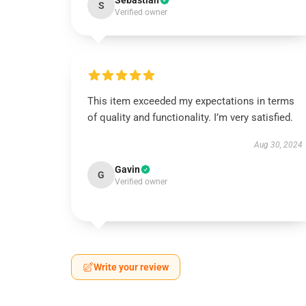
Sebastian
S
Verified owner
This item exceeded my expectations in terms
of quality and functionality. I’m very satisfied.
Aug 30, 2024
Gavin
G
Verified owner
Write your review