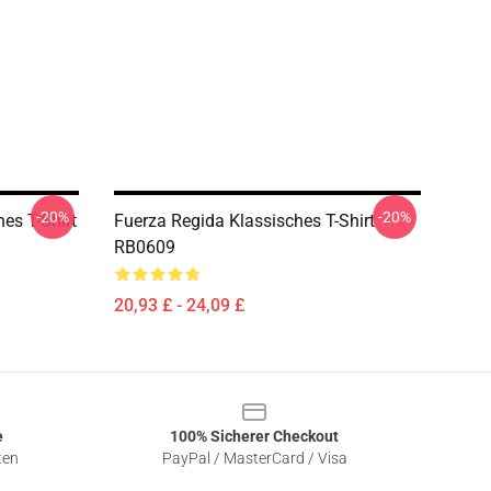
-20%
-20%
es T-Shirt
Fuerza Regida Klassisches T-Shirt
RB0609
20,93 £ - 24,09 £
e
100% Sicherer Checkout
ten
PayPal / MasterCard / Visa