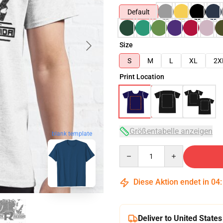
Default
Size
S
M
L
XL
2X
Print Location
Größentabelle anzeigen
blank template
Quantity
Diese Aktion endet in
04
Deliver to United States