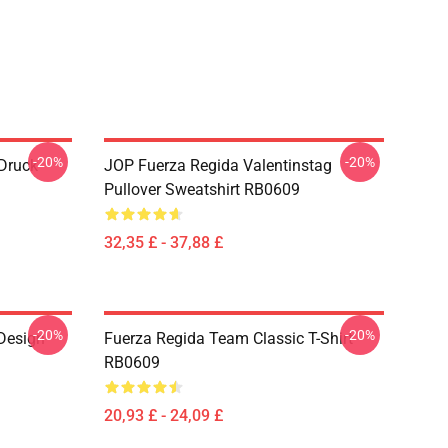
-20%
-20%
 Druck
JOP Fuerza Regida Valentinstag
Pullover Sweatshirt RB0609
32,35 £ - 37,88 £
-20%
-20%
 Design
Fuerza Regida Team Classic T-Shirt
RB0609
20,93 £ - 24,09 £