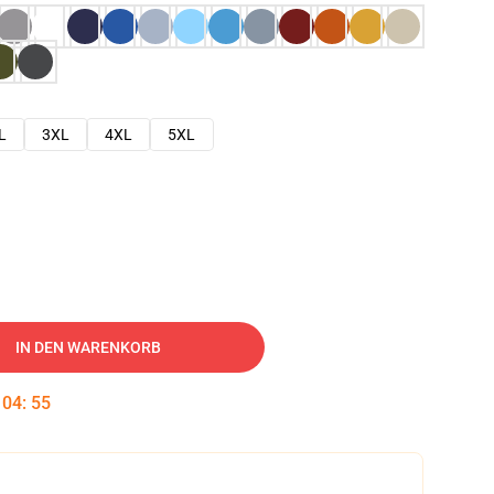
L
3XL
4XL
5XL
IN DEN WARENKORB
:
04
:
54