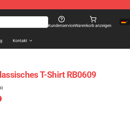
Kundenservice
Warenkorb anzeigen
og
Kontakt
lassisches T-Shirt RB0609
s)