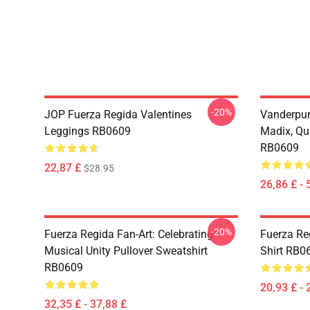
-20%
JOP Fuerza Regida Valentines
Vanderpum
Leggings RB0609
Madix, Qu
RB0609
22,87 £
$28.95
26,86 £ - 
-20%
Fuerza Regida Fan-Art: Celebrating
Fuerza Re
Musical Unity Pullover Sweatshirt
Shirt RB0
RB0609
20,93 £ - 
32,35 £ - 37,88 £