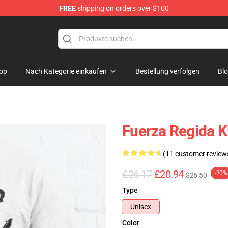
FREE
shipping on orders over $100
ise Store
op
Nach Kategorie einkaufen
Bestellung verfolgen
Bl
Fuerza Regida K
(11 customer review
£26.17
£20.94
-20%
$26.50
Type
Unisex
Color