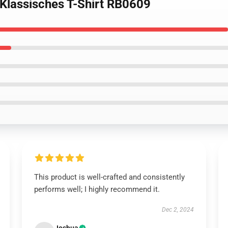
 Klassisches T-Shirt RB0609
This product is well-crafted and consistently
performs well; I highly recommend it.
Dec 2, 2024