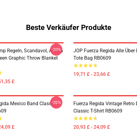
Beste Verkäufer Produkte
-20%
p Regeln, Scandavol, Ariana
JOP Fuerza Regida Alle Über
een Graphic Throw Blanket
Tote Bag RB0609
19,71 £ - 23,66 £
51,35 £
-20%
gida Mexico Band Classic T-
Fuerza Regida Vintage Retro
609
Classic T-Shirt RB0609
24,09 £
20,93 £ - 24,09 £