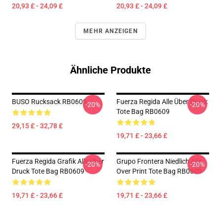
20,93 £ - 24,09 £
20,93 £ - 24,09 £
MEHR ANZEIGEN
Ähnliche Produkte
BUSO Rucksack RB0609
Fuerza Regida Alle Über Druck
-20%
-20%
Tote Bag RB0609
29,15 £ - 32,78 £
19,71 £ - 23,66 £
Fuerza Regida Grafik Alle Über
Grupo Frontera Niedlich Alle
-20%
-20%
Druck Tote Bag RB0609
Over Print Tote Bag RB0609
19,71 £ - 23,66 £
19,71 £ - 23,66 £