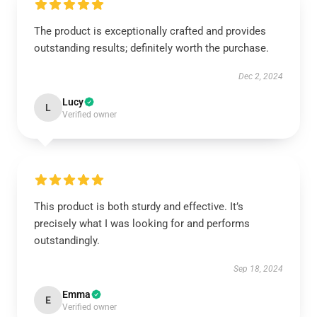
The product is exceptionally crafted and provides
outstanding results; definitely worth the purchase.
Dec 2, 2024
Lucy
L
Verified owner
This product is both sturdy and effective. It’s
precisely what I was looking for and performs
outstandingly.
Sep 18, 2024
Emma
E
Verified owner