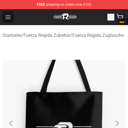
FREE
shipping on orders over $100
Fuerza Regida Shop - Official Fuerza Regida Merchandis
Open menu
Startseite
/
Fuerza Regida Zubehör
/
Fuerza Regida Zugtasche