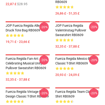
RB0609
22,87 £
$28.95
26,86 £ - 51,35 £
JOP Fuerza Regida Alle Über
JOP Fuerza Regida
-20%
-20%
Druck Tote Bag RB0609
Valentinstag Pullover
Sweatshirt RB0609
19,71 £ - 23,66 £
32,35 £ - 37,88 £
Fuerza Regida Fan-Art:
Fuerza Regida Mexico Band
-20%
-20%
Celebrating Musical Unity
Classic T-Shirt RB0609
Pullover Sweatshirt RB0609
20,93 £ - 24,09 £
32,35 £ - 37,88 £
Fuerza Regida Vintage Retro
Fuerza Regida Team Classic T-
-20%
-20%
Design Classic T-Shirt RB0609
Shirt RB0609