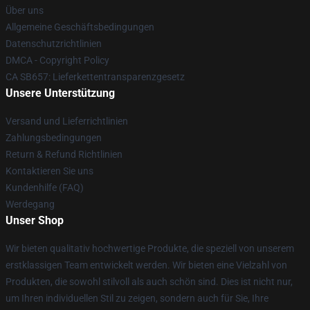
Über uns
Allgemeine Geschäftsbedingungen
Datenschutzrichtlinien
DMCA - Copyright Policy
CA SB657: Lieferkettentransparenzgesetz
Unsere Unterstützung
Versand und Lieferrichtlinien
Zahlungsbedingungen
Return & Refund Richtlinien
Kontaktieren Sie uns
Kundenhilfe (FAQ)
Werdegang
Unser Shop
Wir bieten qualitativ hochwertige Produkte, die speziell von unserem
erstklassigen Team entwickelt werden. Wir bieten eine Vielzahl von
Produkten, die sowohl stilvoll als auch schön sind. Dies ist nicht nur,
um Ihren individuellen Stil zu zeigen, sondern auch für Sie, Ihre