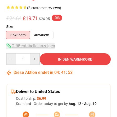
(8 customer reviews)
£24.64
£19.71
-20%
$24.95
Size
35x35cm
40x40cm
Größentabelle anzeigen
Quantity
IN DEN WARENKORB
Diese Aktion endet in
04
:
41
:
53
Deliver to United States
Cost to ship:
$6.99
Standard - Order today to get by
Aug. 12 - Aug. 19