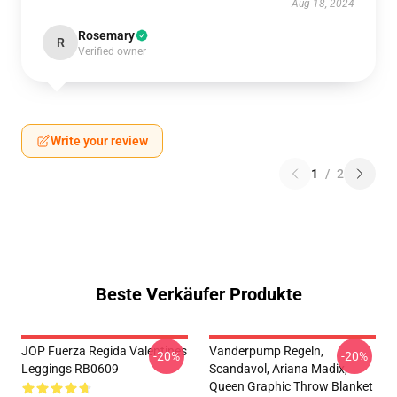
Aug 18, 2024
Rosemary
R
Verified owner
Write your review
1
/
2
Beste Verkäufer Produkte
JOP Fuerza Regida Valentines
Vanderpump Regeln,
-20%
-20%
Leggings RB0609
Scandavol, Ariana Madix,
Queen Graphic Throw Blanket