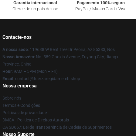
Garantia internacional
Pagamento 100% seguro
Oferecido no país de uso
PayPal / MasterCard / Visa
Contacte-nos
A nossa sede
: 119638 W Bent Tree Dr Peoria, Az 85383, Nós
Nosso Armazém
: No. 589 Gaoxin Avenue, Fuyang City, Jiangxi
Province, China
Hour
: 9AM – 5PM (Mon – Fri)
Email
: contact@fuerzaregidamerch.shop
Nossa empresa
Sobre nós
Termos e Condições
Políticas de privacidade
DMCA - Política de Direitos Autorais
CA SB657: Lei de Transparência de Cadeia de Suprimentos
Nosso Suporte