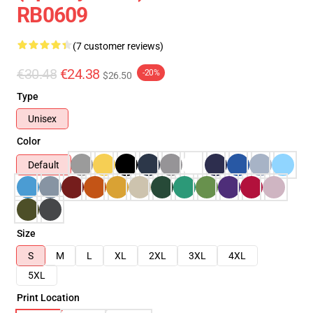
RB0609
(7 customer reviews)
€30.48
€24.38
-20%
$26.50
Type
Unisex
Color
Default
Size
S
M
L
XL
2XL
3XL
4XL
5XL
Print Location