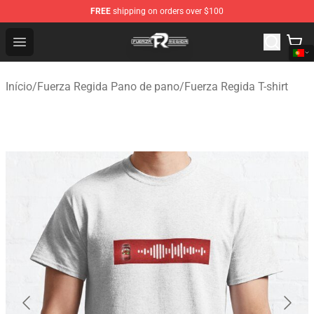
FREE
shipping on orders over $100
Fuerza Regida Shop - Official Fuerza Regida Merchandis
Open menu
Início
/
Fuerza Regida Pano de pano
/
Fuerza Regida T-shirt