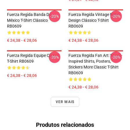
Fuerza Regida Banda Do
Fuerza Regida Vintage Retro
-20%
-20%
México T-Shirt Clássico
Design Clássico T-Shirt
RB0609
RB0609
€ 24,38 - € 28,06
€ 24,38 - € 28,06
Fuerza Regida Equipe Classic
Fuerza Regida Fan Art: Music-
-20%
-20%
T-Shirt RB0609
Inspired Shirts, Posters,
Stickers More Classic T-Shirt
RB0609
€ 24,38 - € 28,06
€ 24,38 - € 28,06
VER MAIS
Produtos relacionados