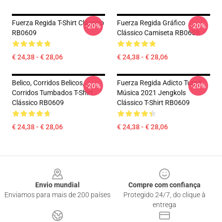
Fuerza Regida T-Shirt Clássico
Fuerza Regida Gráfico
-20%
-20%
RB0609
Clássico Camiseta RB0609
€ 24,38 - € 28,06
€ 24,38 - € 28,06
Belico, Corridos Belicos,
Fuerza Regida Adicto Turnê
-20%
-20%
Corridos Tumbados T-Shirt
Música 2021 Jengkols
Clássico RB0609
Clássico T-Shirt RB0609
€ 24,38 - € 28,06
€ 24,38 - € 28,06
Footer
Envio mundial
Compre com confiança
Enviamos para mais de 200 países
Protegido 24/7, do clique à
entrega