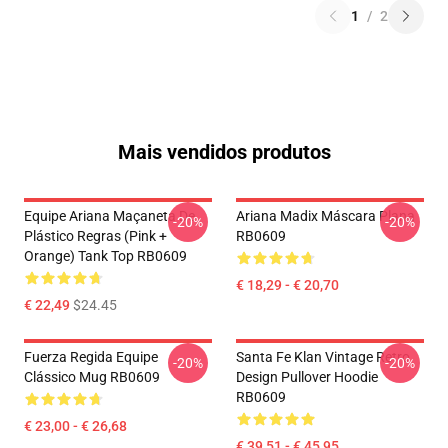
1
/
2
Mais vendidos produtos
Equipe Ariana Maçaneta De
Ariana Madix Máscara Plana
-20%
-20%
Plástico Regras (Pink +
RB0609
Orange) Tank Top RB0609
€ 18,29 - € 20,70
€ 22,49
$24.45
Fuerza Regida Equipe
Santa Fe Klan Vintage Retro
-20%
-20%
Clássico Mug RB0609
Design Pullover Hoodie
RB0609
€ 23,00 - € 26,68
€ 39,51 - € 45,95