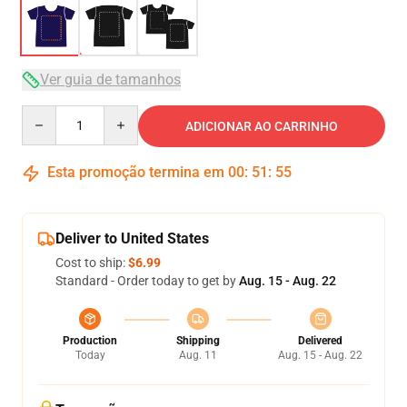
Ver guia de tamanhos
Quantity
ADICIONAR AO CARRINHO
Esta promoção termina em
00
:
51
:
54
Deliver to United States
Cost to ship:
$6.99
Standard - Order today to get by
Aug. 15 - Aug. 22
Production
Shipping
Delivered
Today
Aug. 11
Aug. 15 - Aug. 22