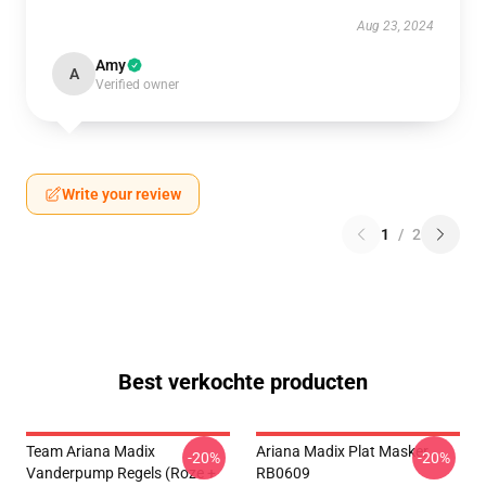
Aug 23, 2024
Amy
A
Verified owner
Write your review
1
/
2
Best verkochte producten
Team Ariana Madix
Ariana Madix Plat Masker
-20%
-20%
Vanderpump Regels (Roze +
RB0609