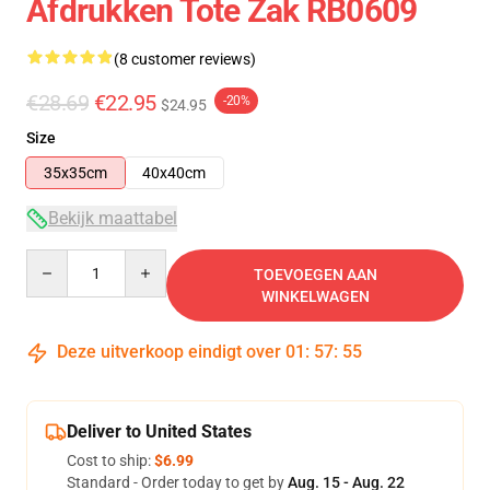
Afdrukken Tote Zak RB0609
(8 customer reviews)
€28.69
€22.95
-20%
$24.95
Size
35x35cm
40x40cm
Bekijk maattabel
Quantity
TOEVOEGEN AAN
WINKELWAGEN
Deze uitverkoop eindigt over
01
:
57
:
54
Deliver to United States
Cost to ship:
$6.99
Standard - Order today to get by
Aug. 15 - Aug. 22