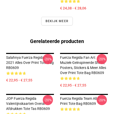
€ 24,38 - € 28,06
BEKIJK MEER
Gerelateerde producten
Salahnya Fuerza Regida Tour
Fuerza Regida Fan Art:
-20%
-20%
2021 Alles Over Print Tote Bag
Muziek-Geïnspireerde Shirts,
RB0609
Posters, Stickers & Meer Alles
Over Print Tote Bag RB0609
€ 22,95 - € 27,55
€ 22,95 - € 27,55
JOP Fuerza Regida
Fuerza Regida Team All Over
-20%
-20%
Valentijnskaarten Overal
Print Tote Bag RB0609
Afdrukken Tote Tas RB0609