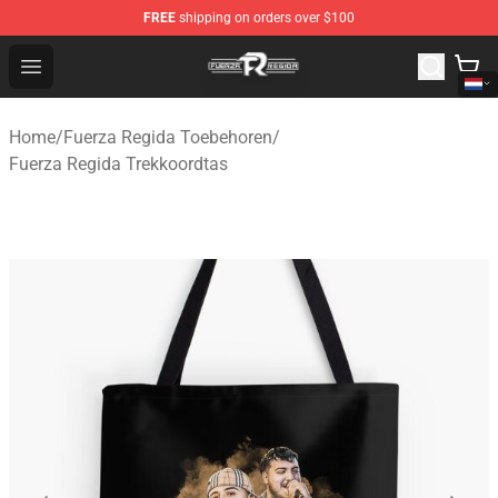
FREE
shipping on orders over $100
Fuerza Regida Shop - Official Fuerza Regida Merchandis
Open menu
Home
/
Fuerza Regida Toebehoren
/
Fuerza Regida Trekkoordtas