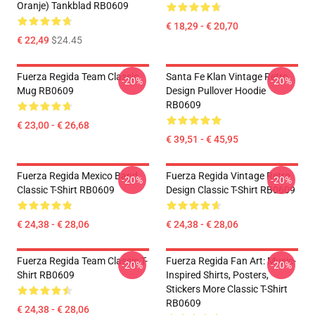
Oranje) Tankblad RB0609
€ 18,29 - € 20,70
€ 22,49
$24.45
Fuerza Regida Team Classic
Santa Fe Klan Vintage Retro
-20%
-20%
Mug RB0609
Design Pullover Hoodie
RB0609
€ 23,00 - € 26,68
€ 39,51 - € 45,95
Fuerza Regida Mexico Band
Fuerza Regida Vintage Retro
-20%
-20%
Classic T-Shirt RB0609
Design Classic T-Shirt RB0609
€ 24,38 - € 28,06
€ 24,38 - € 28,06
Fuerza Regida Team Classic T-
Fuerza Regida Fan Art: Music-
-20%
-20%
Shirt RB0609
Inspired Shirts, Posters,
Stickers More Classic T-Shirt
RB0609
€ 24,38 - € 28,06