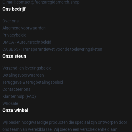
E-mail
: contact@fuerzaregidamerch.shop
Ons bedrijf
Over ons
Algemene voorwaarden
Privacybeleid
DMCA - Auteursrechtbeleid
CA SB657: Transparantiewet voor de toeleveringsketen
Onze steun
Verzend- en leveringsbeleid
Betalingsvoorwaarden
Teruggave & terugbetalingsbeleid
Contacteer ons
Klantenhulp (FAQ)
Whosale
Onze winkel
Wij bieden hoogwaardige producten die speciaal zijn ontworpen door
ons team van wereldklasse. Wij bieden een verscheidenheid aan