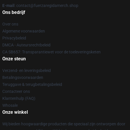
E-mail
: contact@fuerzaregidamerch.shop
Ons bedrijf
Over ons
Algemene voorwaarden
Privacybeleid
DMCA - Auteursrechtbeleid
CA SB657: Transparantiewet voor de toeleveringsketen
Onze steun
Verzend- en leveringsbeleid
Betalingsvoorwaarden
Teruggave & terugbetalingsbeleid
Contacteer ons
Klantenhulp (FAQ)
Whosale
Onze winkel
Wij bieden hoogwaardige producten die speciaal zijn ontworpen door