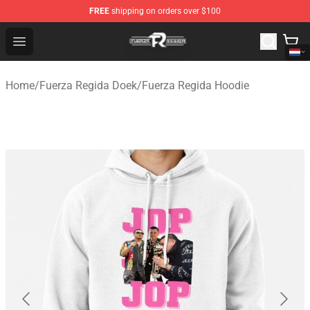
FREE
shipping on orders over $100
Fuerza Regida Shop - Official Fuerza Regida Merchandis
Open menu
Home
/
Fuerza Regida Doek
/
Fuerza Regida Hoodie