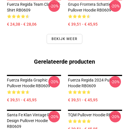
Fuerza Regida Team Classic T-
Grupo Frontera Schattig
-20%
-20%
Shirt RB0609
Pullover Hoodie RB0609
€ 24,38 - € 28,06
€ 39,51 - € 45,95
BEKIJK MEER
Gerelateerde producten
Fuerza Regida Graphic
Fuerza Regida 2024 Pullover
-20%
-20%
Pullover Hoodie RB0609
Hoodie RB0609
€ 39,51 - € 45,95
€ 39,51 - € 45,95
Santa Fe Klan Vintage Retro
TQM Pullover Hoodie RB0609
-20%
-20%
Design Pullover Hoodie
RB0609