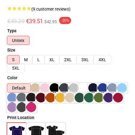
(9 customer reviews)
€49.39
€39.51
-20%
$42.95
Type
Unisex
Size
S
M
L
XL
2XL
3XL
4XL
5XL
Color
Default
Print Location