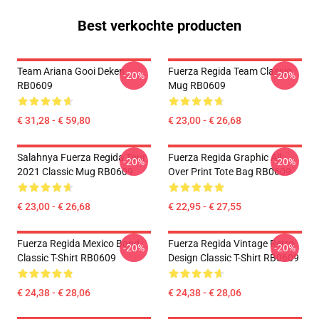
Best verkochte producten
Team Ariana Gooi Deken
Fuerza Regida Team Classic
-20%
-20%
RB0609
Mug RB0609
€ 31,28 - € 59,80
€ 23,00 - € 26,68
Salahnya Fuerza Regida Tour
Fuerza Regida Graphic All
-20%
-20%
2021 Classic Mug RB0609
Over Print Tote Bag RB0609
€ 23,00 - € 26,68
€ 22,95 - € 27,55
Fuerza Regida Mexico Band
Fuerza Regida Vintage Retro
-20%
-20%
Classic T-Shirt RB0609
Design Classic T-Shirt RB0609
€ 24,38 - € 28,06
€ 24,38 - € 28,06