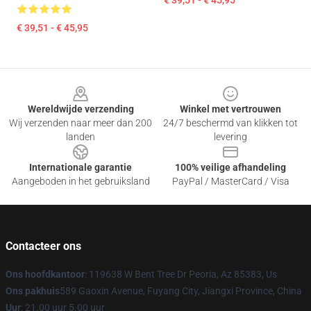
€ 39,51 - € 45,95
€ 39,51 - € 45,95
Footer
Wereldwijde verzending
Winkel met vertrouwen
Wij verzenden naar meer dan 200
24/7 beschermd van klikken tot
landen
levering
Internationale garantie
100% veilige afhandeling
Aangeboden in het gebruiksland
PayPal / MasterCard / Visa
Contacteer ons
Ons hoofdkantoor
: 119638 W Bent Tree Dr Peoria, Az 85383, Us
Ons pakhuis
589 Gaoxin Avenue, Fuyang City, Jiangxi Province, China
Uur
: 21.00 uur 5.00 uur