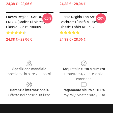
24,38 € - 28,06 €
24,38 € - 28,06 €
Fuerza Regida - SABOR
Fuerza Regida Fan Art:
-20%
-20%
FRESA (Codice Di Sintesi)
Celebrare L'unità Musicale
Classic T-Shirt RB0609
Classic T-Shirt RB0609
24,38 € - 28,06 €
24,38 € - 28,06 €
Footer
Spedizione mondiale
Acquista in tutta sicurezza
Spediamo in oltre 200 paesi
Protetto 24/7 dai clic alla
consegna
Garanzia internazionale
Pagamento sicuro al 100%
Offerto nel paese di utilizzo
PayPal / MasterCard / Visa