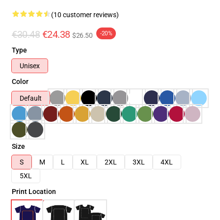
(10 customer reviews)
€30.48
€24.38
-20%
$26.50
Type
Unisex
Color
Default
Size
S
M
L
XL
2XL
3XL
4XL
5XL
Print Location