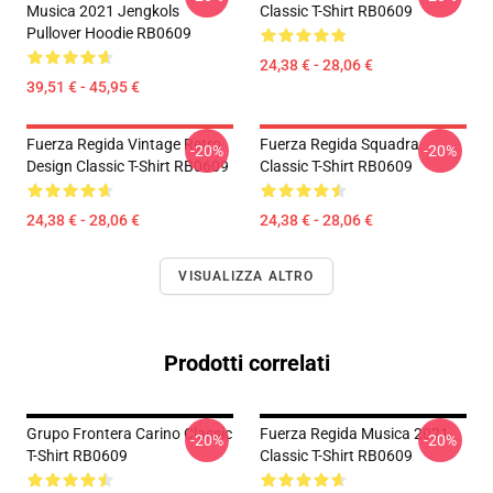
Musica 2021 Jengkols
Classic T-Shirt RB0609
Pullover Hoodie RB0609
24,38 € - 28,06 €
39,51 € - 45,95 €
Fuerza Regida Vintage Retro
Fuerza Regida Squadra
-20%
-20%
Design Classic T-Shirt RB0609
Classic T-Shirt RB0609
24,38 € - 28,06 €
24,38 € - 28,06 €
VISUALIZZA ALTRO
Prodotti correlati
Grupo Frontera Carino Classic
Fuerza Regida Musica 2021
-20%
-20%
T-Shirt RB0609
Classic T-Shirt RB0609