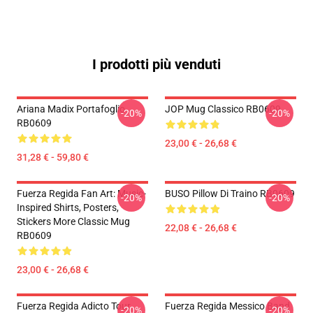
I prodotti più venduti
Ariana Madix Portafoglio
JOP Mug Classico RB0609
-20%
-20%
RB0609
23,00 € - 26,68 €
31,28 € - 59,80 €
Fuerza Regida Fan Art: Music-
BUSO Pillow Di Traino RB0609
-20%
-20%
Inspired Shirts, Posters,
Stickers More Classic Mug
22,08 € - 26,68 €
RB0609
23,00 € - 26,68 €
Fuerza Regida Adicto Tour
Fuerza Regida Messico Band
-20%
-20%