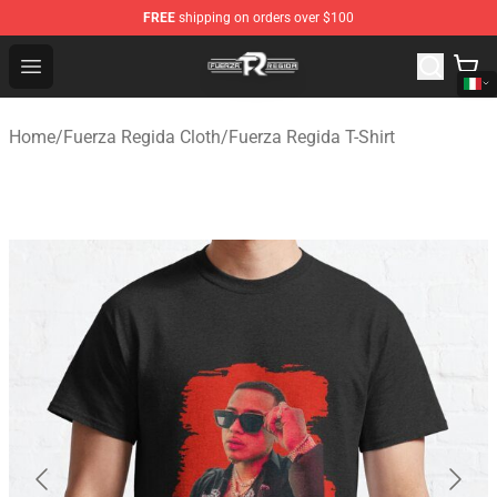
FREE
shipping on orders over $100
Fuerza Regida Shop - Official Fuerza Regida Merchandis
Open menu
Home
/
Fuerza Regida Cloth
/
Fuerza Regida T-Shirt