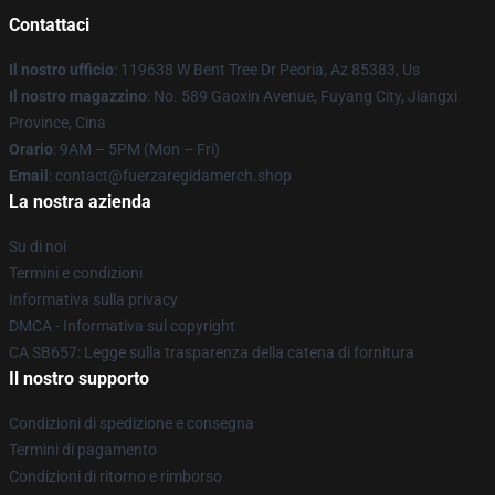
Contattaci
Il nostro ufficio
: 119638 W Bent Tree Dr Peoria, Az 85383, Us
Il nostro magazzino
: No. 589 Gaoxin Avenue, Fuyang City, Jiangxi
Province, Cina
Orario
: 9AM – 5PM (Mon – Fri)
Email
: contact@fuerzaregidamerch.shop
La nostra azienda
Su di noi
Termini e condizioni
Informativa sulla privacy
DMCA - Informativa sul copyright
CA SB657: Legge sulla trasparenza della catena di fornitura
Il nostro supporto
Condizioni di spedizione e consegna
Termini di pagamento
Condizioni di ritorno e rimborso