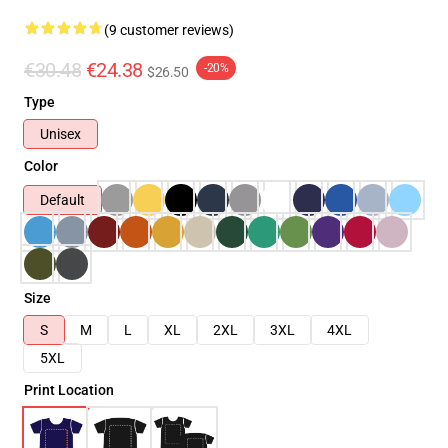
(9 customer reviews)
€30.48
€24.38
-20%
$26.50
Type
Unisex
Color
Default
Size
S
M
L
XL
2XL
3XL
4XL
5XL
Print Location