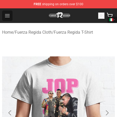
FREE
shipping on orders over $100
Fuerza Regida Shop - Official Fuerza Regida Merchandis
Open menu
Home
/
Fuerza Regida Cloth
/
Fuerza Regida T-Shirt