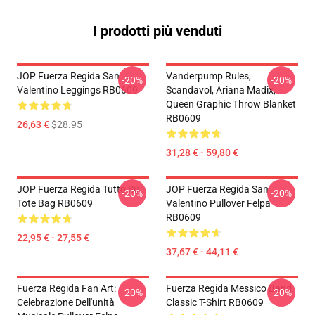
I prodotti più venduti
JOP Fuerza Regida San
Vanderpump Rules,
-20%
-20%
Valentino Leggings RB0609
Scandavol, Ariana Madix,
Queen Graphic Throw Blanket
RB0609
26,63 €
$28.95
31,28 € - 59,80 €
JOP Fuerza Regida Tutto Su
JOP Fuerza Regida San
-20%
-20%
Tote Bag RB0609
Valentino Pullover Felpa
RB0609
22,95 € - 27,55 €
37,67 € - 44,11 €
Fuerza Regida Fan Art:
Fuerza Regida Messico Band
-20%
-20%
Celebrazione Dell'unità
Classic T-Shirt RB0609