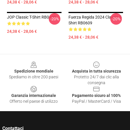
24,38 € - 28,06 €
24,38 € - 28,06 €
JOP Classic T-Shirt RB0609
Fuerza Regida 2024 Classic T-
-20%
-20%
Shirt RB0609
24,38 € - 28,06 €
24,38 € - 28,06 €
Footer
Spedizione mondiale
Acquista in tutta sicurezza
Spediamo in oltre 200 paesi
Protetto 24/7 dai clic alla
consegna
Garanzia internazionale
Pagamento sicuro al 100%
Offerto nel paese di utilizzo
PayPal / MasterCard / Visa
Contattaci