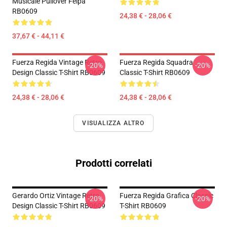
Musicale Pullover Felpa
RB0609
24,38 € - 28,06 €
37,67 € - 44,11 €
Fuerza Regida Vintage Retro
Fuerza Regida Squadra
-20%
-20%
Design Classic T-Shirt RB0609
Classic T-Shirt RB0609
24,38 € - 28,06 €
24,38 € - 28,06 €
VISUALIZZA ALTRO
Prodotti correlati
Gerardo Ortiz Vintage Retro
Fuerza Regida Grafica Classic
-20%
-20%
Design Classic T-Shirt RB0609
T-Shirt RB0609