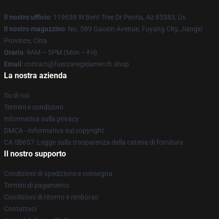
Il nostro ufficio
: 119638 W Bent Tree Dr Peoria, Az 85383, Us
Il nostro magazzino
: No. 589 Gaoxin Avenue, Fuyang City, Jiangxi
Province, Cina
Orario
: 9AM – 5PM (Mon – Fri)
Email
: contact@fuerzaregidamerch.shop
La nostra azienda
Su di noi
Termini e condizioni
Informativa sulla privacy
DMCA - Informativa sul copyright
CA SB657: Legge sulla trasparenza della catena di fornitura
Il nostro supporto
Condizioni di spedizione e consegna
Termini di pagamento
Condizioni di ritorno e rimborso
Contattaci