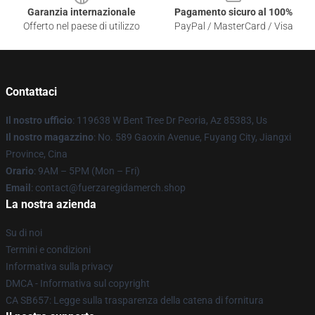
Garanzia internazionale
Pagamento sicuro al 100%
Offerto nel paese di utilizzo
PayPal / MasterCard / Visa
Contattaci
Il nostro ufficio
: 119638 W Bent Tree Dr Peoria, Az 85383, Us
Il nostro magazzino
: No. 589 Gaoxin Avenue, Fuyang City, Jiangxi
Province, Cina
Orario
: 9AM – 5PM (Mon – Fri)
Email
: contact@fuerzaregidamerch.shop
La nostra azienda
Su di noi
Termini e condizioni
Informativa sulla privacy
DMCA - Informativa sul copyright
CA SB657: Legge sulla trasparenza della catena di fornitura