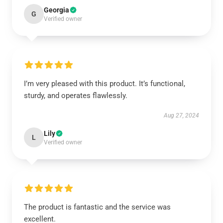
Georgia
G
Verified owner
I’m very pleased with this product. It’s functional,
sturdy, and operates flawlessly.
Aug 27, 2024
Lily
L
Verified owner
The product is fantastic and the service was
excellent.