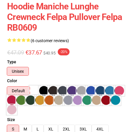
Hoodie Maniche Lunghe
Crewneck Felpa Pullover Felpa
RB0609
(6 customer reviews)
€47.09
€37.67
-20%
$40.95
Type
Unisex
Color
Default
Size
S
M
L
XL
2XL
3XL
4XL