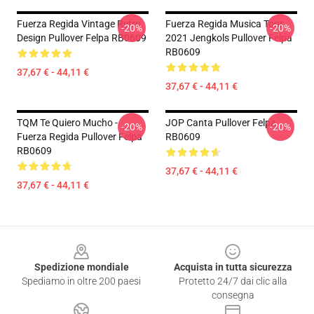
Fuerza Regida Vintage Retro
Fuerza Regida Musica Tour
-20%
-20%
Design Pullover Felpa RB0609
2021 Jengkols Pullover Felpa
RB0609
37,67 € - 44,11 €
37,67 € - 44,11 €
TQM Te Quiero Mucho -
JOP Canta Pullover Felpa
-20%
-20%
Fuerza Regida Pullover Felpa
RB0609
RB0609
37,67 € - 44,11 €
37,67 € - 44,11 €
Footer
Spedizione mondiale
Acquista in tutta sicurezza
Spediamo in oltre 200 paesi
Protetto 24/7 dai clic alla
consegna