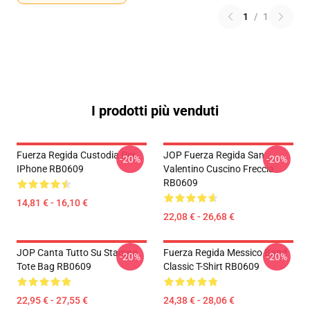
1
/
1
I prodotti più venduti
Fuerza Regida Custodia Per
JOP Fuerza Regida San
-20%
-20%
IPhone RB0609
Valentino Cuscino Freccia
RB0609
14,81 € - 16,10 €
22,08 € - 26,68 €
JOP Canta Tutto Su Stampa
Fuerza Regida Messico Band
-20%
-20%
Tote Bag RB0609
Classic T-Shirt RB0609
22,95 € - 27,55 €
24,38 € - 28,06 €