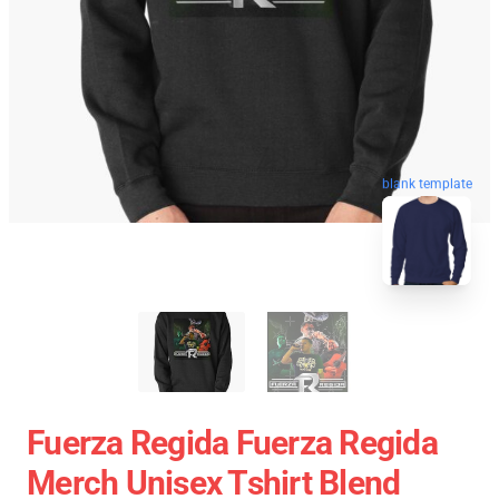
blank template
Fuerza Regida Fuerza Regida
Merch Unisex Tshirt Blend