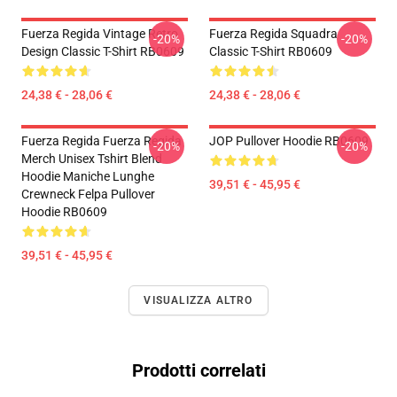
Fuerza Regida Vintage Retro
Fuerza Regida Squadra
-20%
-20%
Design Classic T-Shirt RB0609
Classic T-Shirt RB0609
24,38 € - 28,06 €
24,38 € - 28,06 €
Fuerza Regida Fuerza Regida
JOP Pullover Hoodie RB0609
-20%
-20%
Merch Unisex Tshirt Blend
Hoodie Maniche Lunghe
39,51 € - 45,95 €
Crewneck Felpa Pullover
Hoodie RB0609
39,51 € - 45,95 €
VISUALIZZA ALTRO
Prodotti correlati