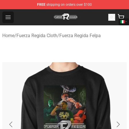
FREE
shipping on orders over $100
Fuerza Regida Shop - Official Fuerza Regida Merchandis
Open menu
Home
/
Fuerza Regida Cloth
/
Fuerza Regida Felpa