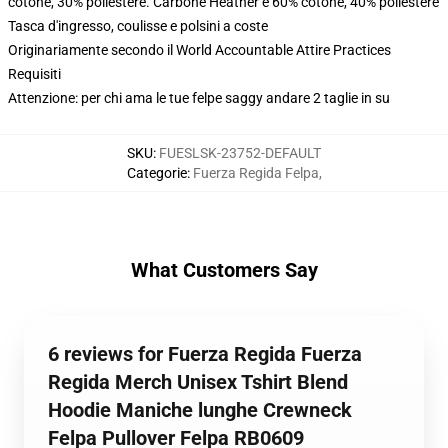
cotone, 30% poliestere. Carbone Heather è 60% cotone, 40% poliestere
Tasca d'ingresso, coulisse e polsini a coste
Originariamente secondo il World Accountable Attire Practices
Requisiti
Attenzione: per chi ama le tue felpe saggy andare 2 taglie in su
SKU
:
FUESLSK-23752-DEFAULT
Categorie
:
Fuerza Regida Felpa
,
What Customers Say
6 reviews for Fuerza Regida Fuerza
Regida Merch Unisex Tshirt Blend
Hoodie Maniche lunghe Crewneck
Felpa Pullover Felpa RB0609