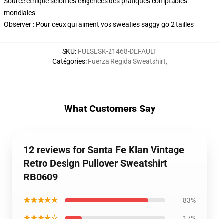
Source éthique selon les exigences des pratiques comptables
mondiales
Observer : Pour ceux qui aiment vos sweaties saggy go 2 tailles
SKU
:
FUESLSK-21468-DEFAULT
Catégories
:
Fuerza Regida Sweatshirt
,
What Customers Say
12 reviews for Santa Fe Klan Vintage
Retro Design Pullover Sweatshirt
RB0609
★★★★★
83%
★★★★☆
17%