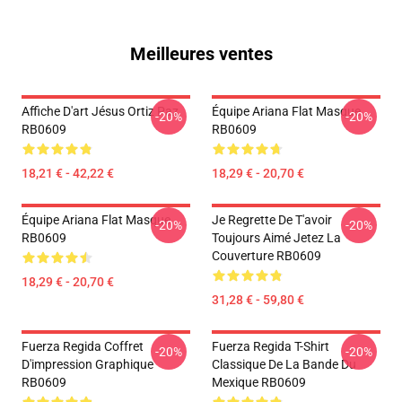
Meilleures ventes
Affiche D'art Jésus Ortiz Paz
Équipe Ariana Flat Masque
-20%
-20%
RB0609
RB0609
18,21 € - 42,22 €
18,29 € - 20,70 €
Équipe Ariana Flat Masque
Je Regrette De T'avoir
-20%
-20%
RB0609
Toujours Aimé Jetez La
Couverture RB0609
18,29 € - 20,70 €
31,28 € - 59,80 €
Fuerza Regida Coffret
Fuerza Regida T-Shirt
-20%
-20%
D'impression Graphique
Classique De La Bande Du
RB0609
Mexique RB0609