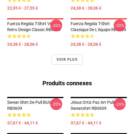
22,95 € - 27,55 €
24,38 € - 28,06 €
Fuerza Regida T-Shirt Vintage
Fuerza Regida T-Shirt
-20%
-20%
Retro Design Classic RB0609
Classique De L'équipe RB0609
24,38 € - 28,06 €
24,38 € - 28,06 €
VOIR PLUS
Produits connexes
Sweat-Shirt De Pull BUSO
Jésus Ortiz Paz Art Pullover
-20%
-20%
RB0609
Sweatshirt RB0609
37,67 € - 44,11 €
37,67 € - 44,11 €