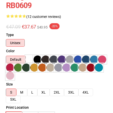
RB0609
(12 customer reviews)
€47.09
€37.67
-20%
$40.95
Type
Unisex
Color
Default
Size
S
M
L
XL
2XL
3XL
4XL
5XL
Print Location