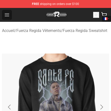
FREE
shipping on orders over $100
Fuerza Regida Shop - Official Fuerza Regida Merchandis
Open menu
Accueil
/
Fuerza Regida Vêtements
/
Fuerza Regida Sweatshirt