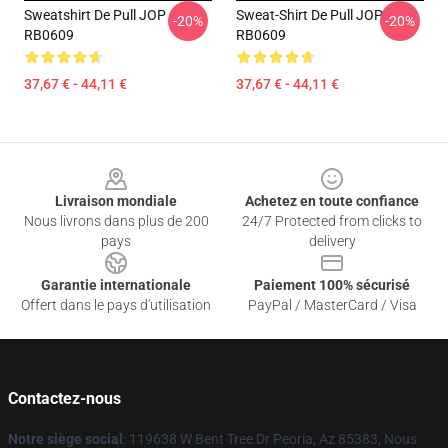
Sweatshirt De Pull JOP
Sweat-Shirt De Pull JOP
-20%
-20%
RB0609
RB0609
37,67 € - 44,11 €
37,67 € - 44,11 €
Footer
Livraison mondiale
Achetez en toute confiance
Nous livrons dans plus de 200
24/7 Protected from clicks to
pays
delivery
Garantie internationale
Paiement 100% sécurisé
Offert dans le pays d'utilisation
PayPal / MasterCard / Visa
Contactez-nous
Notre siège social
: 119638 W Bent Tree Dr Peoria, Az 85383, Nous