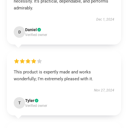
necessity. It's practical, dependable, and performs
admirably.
Dec 1, 2024
Daniel
D
Verified owner
This product is expertly made and works
wonderfully; I’m extremely pleased with it.
Nov 27, 2024
Tyler
T
Verified owner