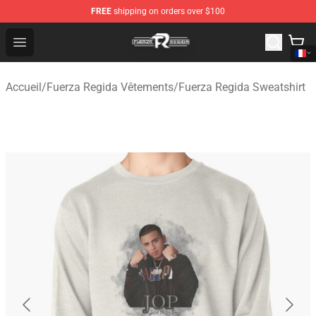
FREE
shipping on orders over $100
Fuerza Regida Shop - Official Fuerza Regida Merchandis
Open menu
Accueil
/
Fuerza Regida Vêtements
/
Fuerza Regida Sweatshirt