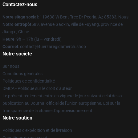
Contactez-nous
Notre siège social
: 119638 W Bent Tree Dr Peoria, Az 85383, Nous
Notre entrepôt
589, avenue Gaoxin, ville de Fuyang, province de
Jiangxi, Chine
Heure
: 9h – 17h (lu – vendredi)
Courriel
: contact@fuerzaregidamerch.shop
Notre société
Sur nous
Conditions générales
Politiques de confidentialité
DMCA - Politique sur le droit d'auteur
Le présent règlement entre en vigueur le jour suivant celui de sa
publication au Journal officiel de l'Union européenne. Loi sur la
transparence de la chaîne d'approvisionnement
Notre soutien
Politiques d'expédition et de livraison
Conditions de paiement