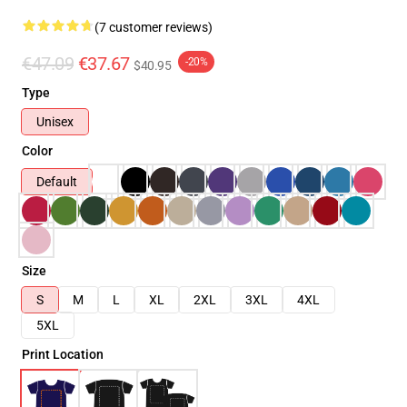
(7 customer reviews)
€47.09
€37.67
-20%
$40.95
Type
Unisex
Color
Default
Size
S
M
L
XL
2XL
3XL
4XL
5XL
Print Location