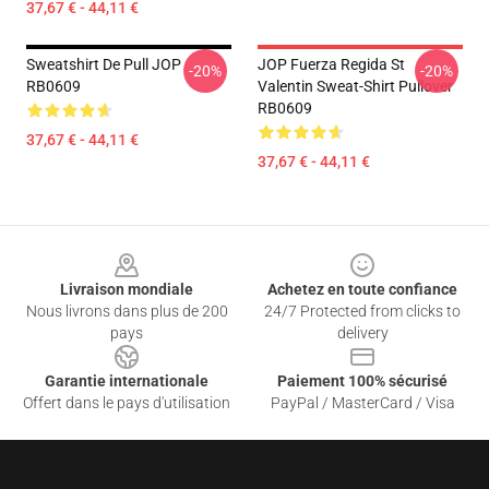
37,67 € - 44,11 €
Sweatshirt De Pull JOP
JOP Fuerza Regida St
-20%
-20%
RB0609
Valentin Sweat-Shirt Pullover
RB0609
37,67 € - 44,11 €
37,67 € - 44,11 €
Footer
Livraison mondiale
Achetez en toute confiance
Nous livrons dans plus de 200
24/7 Protected from clicks to
pays
delivery
Garantie internationale
Paiement 100% sécurisé
Offert dans le pays d'utilisation
PayPal / MasterCard / Visa