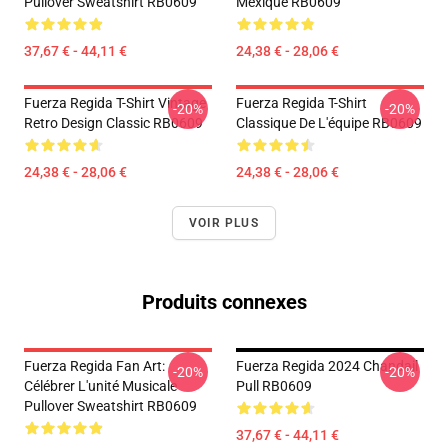
Pullover Sweatshirt RB0609
Mexique RB0609
37,67 € - 44,11 €
24,38 € - 28,06 €
Fuerza Regida T-Shirt Vintage
Fuerza Regida T-Shirt
-20%
-20%
Retro Design Classic RB0609
Classique De L'équipe RB0609
24,38 € - 28,06 €
24,38 € - 28,06 €
VOIR PLUS
Produits connexes
Fuerza Regida Fan Art:
Fuerza Regida 2024 Chandail
-20%
-20%
Célébrer L'unité Musicale
Pull RB0609
Pullover Sweatshirt RB0609
37,67 € - 44,11 €