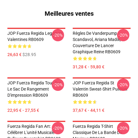
Meilleures ventes
JOP Fuerza Regida Leggings
Règles De Vanderpump,
-20%
-20%
Valentines RB0609
Scandavol, Ariana Madix,
Couverture De Lancer
Graphique Reine RB0609
26,63 €
$28.95
31,28 € - 59,80 €
JOP Fuerza Regida Tout Sur
JOP Fuerza Regida St
-20%
-20%
Le Sac De Rangement
Valentin Sweat-Shirt Pullover
D'impression RB0609
RB0609
22,95 € - 27,55 €
37,67 € - 44,11 €
Fuerza Regida Fan Art:
Fuerza Regida T-Shirt
-20%
-20%
Célébrer L'unité Musicale
Classique De La Bande Du