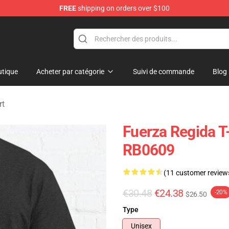
FREE
shipping on orders over $100
ise Store
tique
Acheter par catégorie
Suivi de commande
Blog
rt
Fuerza Regida T-
RB0609
(11 customer review
€30.48
€24.38
-20%
$26.50
Type
Unisex