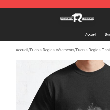
Fuerza Regida Shop - Official Fuerza Regida Merchand
Accueil
Bou
Accueil
/
Fuerza Regida Vêtements
/
Fuerza Regida T-shi