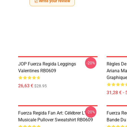
Write your review
-20%
JOP Fuerza Regida Leggings
Règles De
Valentines RB0609
Ariana Ma
Graphique
26,63 €
$28.95
31,28 € - 
-20%
Fuerza Regida Fan Art: Célébrer L'unité
Fuerza Re
Musicale Pullover Sweatshirt RB0609
Bande Du