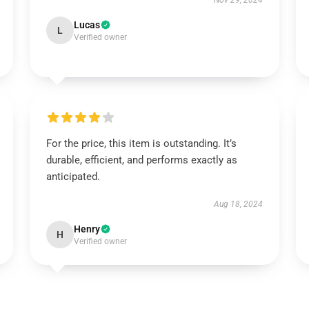
Nov 29, 2024
Lucas
L
Verified owner
For the price, this item is outstanding. It’s
durable, efficient, and performs exactly as
anticipated.
Aug 18, 2024
Henry
H
Verified owner