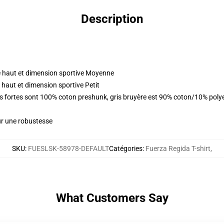
Description
 haut et dimension sportive Moyenne
haut et dimension sportive Petit
urs fortes sont 100% coton preshunk, gris bruyère est 90% coton/10% pol
ur une robustesse
SKU
:
FUESLSK-58978-DEFAULT
Catégories
:
Fuerza Regida T-shirt
,
What Customers Say