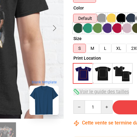
Color
Default
Size
S
M
L
XL
2X
Print Location
blank template
Voir le guide des tailles
Quantity
Cette vente se termine 