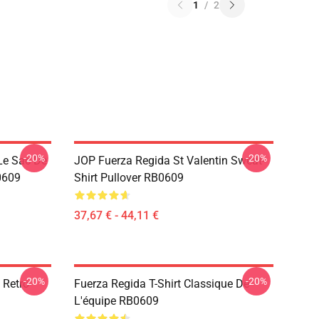
1
/
2
-20%
-20%
Le Sac De
JOP Fuerza Regida St Valentin Sweat-
0609
Shirt Pullover RB0609
37,67 € - 44,11 €
-20%
-20%
 Retro
Fuerza Regida T-Shirt Classique De
L'équipe RB0609