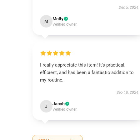
Dec 5, 2024
Molly
M
Verified owner
I really appreciate this item! It's practical,
efficient, and has been a fantastic addition to
my routine.
Sep 10, 2024
Jacob
J
Verified owner