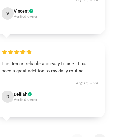
Sep 23, 2024
Vincent
V
Verified owner
The item is reliable and easy to use. It has
been a great addition to my daily routine.
Aug 18, 2024
Delilah
D
Verified owner