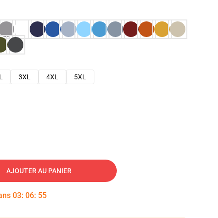
L
3XL
4XL
5XL
AJOUTER AU PANIER
dans
03
:
06
:
54