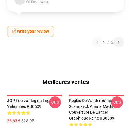
Verified owner
Write your review
1
/
2
Meilleures ventes
JOP Fuerza Regida Leggings
Règles De Vanderpump,
-20%
-20%
Valentines RB0609
Scandavol, Ariana Madix,
Couverture De Lancer
Graphique Reine RB0609
26,63 €
$28.95