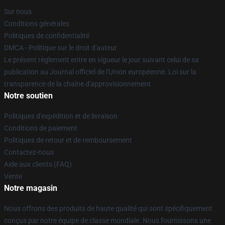
Sur nous
Conditions générales
Politiques de confidentialité
DMCA - Politique sur le droit d'auteur
Le présent règlement entre en vigueur le jour suivant celui de sa
publication au Journal officiel de l'Union européenne. Loi sur la
transparence de la chaîne d'approvisionnement
Notre soutien
Politiques d'expédition et de livraison
Conditions de paiement
Politiques de retour et de remboursement
Contactez-nous
Aide aux clients (FAQ)
Vente
Notre magasin
Nous offrons des produits de haute qualité qui sont spécifiquement
conçus par notre équipe de classe mondiale. Nous fournissons une