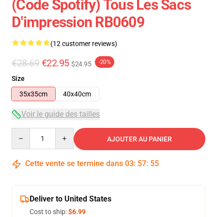
(Code Spotify) Tous Les Sacs
D'impression RB0609
(12 customer reviews)
€28.69
€22.95
-20%
$24.95
Size
35x35cm
40x40cm
Voir le guide des tailles
Quantity
AJOUTER AU PANIER
Cette vente se termine dans
03
:
57
:
54
Deliver to United States
Cost to ship:
$6.99