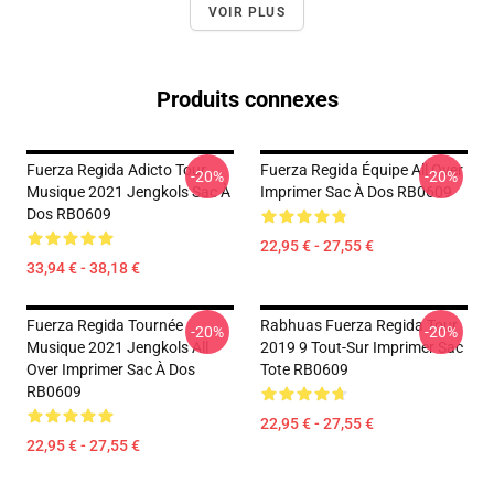
VOIR PLUS
Produits connexes
Fuerza Regida Adicto Tour
Fuerza Regida Équipe All Over
-20%
-20%
Musique 2021 Jengkols Sac À
Imprimer Sac À Dos RB0609
Dos RB0609
22,95 € - 27,55 €
33,94 € - 38,18 €
Fuerza Regida Tournée
Rabhuas Fuerza Regida Tour
-20%
-20%
Musique 2021 Jengkols All
2019 9 Tout-Sur Imprimer Sac
Over Imprimer Sac À Dos
Tote RB0609
RB0609
22,95 € - 27,55 €
22,95 € - 27,55 €