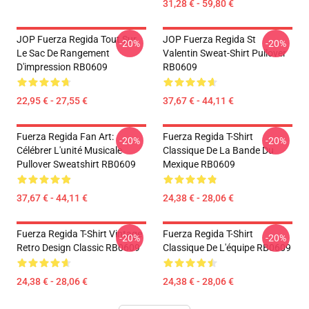
31,28 € - 59,80 €
JOP Fuerza Regida Tout Sur
JOP Fuerza Regida St
-20%
-20%
Le Sac De Rangement
Valentin Sweat-Shirt Pullover
D'impression RB0609
RB0609
22,95 € - 27,55 €
37,67 € - 44,11 €
Fuerza Regida Fan Art:
Fuerza Regida T-Shirt
-20%
-20%
Célébrer L'unité Musicale
Classique De La Bande Du
Pullover Sweatshirt RB0609
Mexique RB0609
37,67 € - 44,11 €
24,38 € - 28,06 €
Fuerza Regida T-Shirt Vintage
Fuerza Regida T-Shirt
-20%
-20%
Retro Design Classic RB0609
Classique De L'équipe RB0609
24,38 € - 28,06 €
24,38 € - 28,06 €