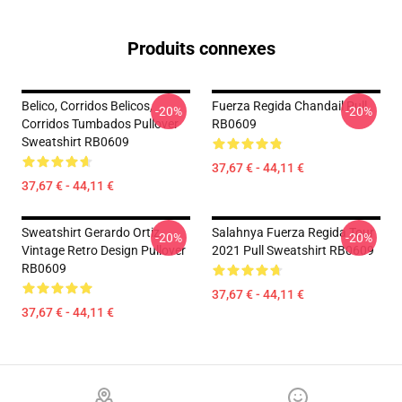
Produits connexes
Belico, Corridos Belicos,
Fuerza Regida Chandail Pull
-20%
-20%
Corridos Tumbados Pullover
RB0609
Sweatshirt RB0609
37,67 € - 44,11 €
37,67 € - 44,11 €
Sweatshirt Gerardo Ortiz
Salahnya Fuerza Regida Tour
-20%
-20%
Vintage Retro Design Pullover
2021 Pull Sweatshirt RB0609
RB0609
37,67 € - 44,11 €
37,67 € - 44,11 €
Footer