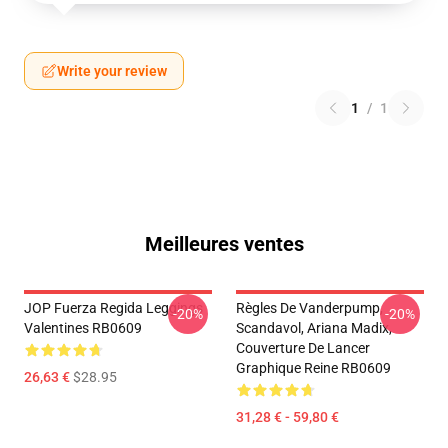
Write your review
1
/
1
Meilleures ventes
JOP Fuerza Regida Leggings
Règles De Vanderpump,
-20%
-20%
Valentines RB0609
Scandavol, Ariana Madix,
Couverture De Lancer
Graphique Reine RB0609
26,63 €
$28.95
31,28 € - 59,80 €