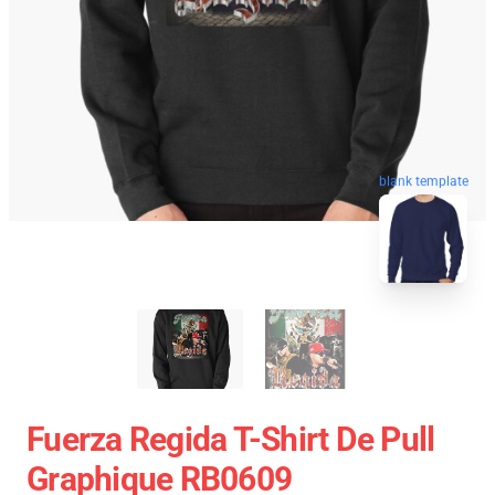
blank template
Fuerza Regida T-Shirt De Pull
Graphique RB0609