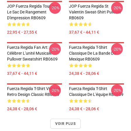
JOP Fuerza Regida Tout Sur
JOP Fuerza Regida St
-20%
-20%
Le Sac De Rangement
Valentin Sweat-Shirt Pullover
D'impression RB0609
RB0609
22,95 € - 27,55 €
37,67 € - 44,11 €
Fuerza Regida Fan Art:
Fuerza Regida T-Shirt
-20%
-20%
Célébrer L'unité Musicale
Classique De La Bande Du
Pullover Sweatshirt RB0609
Mexique RB0609
37,67 € - 44,11 €
24,38 € - 28,06 €
Fuerza Regida T-Shirt Vintage
Fuerza Regida T-Shirt
-20%
-20%
Retro Design Classic RB0609
Classique De L'équipe RB0609
24,38 € - 28,06 €
24,38 € - 28,06 €
VOIR PLUS