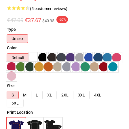
(5 customer reviews)
€47.09
€37.67
-20%
$40.95
Type
Unisex
Color
Default
Size
S
M
L
XL
2XL
3XL
4XL
5XL
Print Location