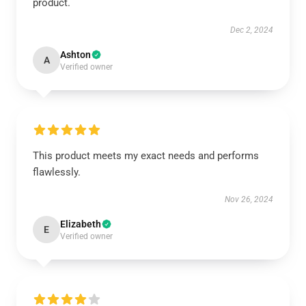
product.
Dec 2, 2024
Ashton
A
Verified owner
This product meets my exact needs and performs
flawlessly.
Nov 26, 2024
Elizabeth
E
Verified owner