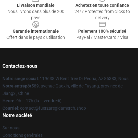
Livraison mondiale
Achetez en toute confiance
Nous livrons dans plus de 200
24/7 Protected from clicks to
pays
delivery
Garantie internationale
Paiement 100% sécurisé
Offert dans le pays d'utilisation
PayPal / MasterCard / Visa
Contactez-nous
Notre siège social
: 119638 W Bent Tree Dr Peoria, Az 85383, Nous
Notre entrepôt
589, avenue Gaoxin, ville de Fuyang, province de
Jiangxi, Chine
Heure
: 9h – 17h (lu – vendredi)
Courriel
: contact@fuerzaregidamerch.shop
Notre société
Sur nous
Conditions générales