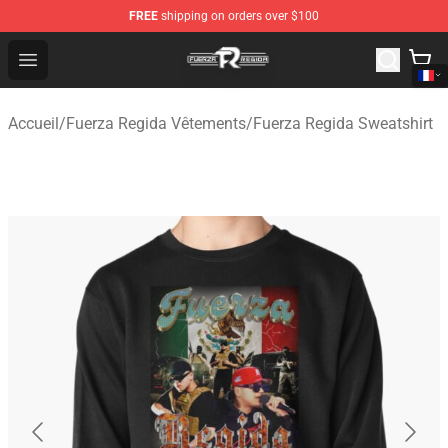
FREE
shipping on orders over $100
Fuerza Regida Shop - Official Fuerza Regida Merchandis
Open menu
Accueil
/
Fuerza Regida Vêtements
/
Fuerza Regida Sweatshirt